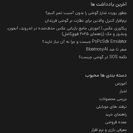
آخرین یادداشت ها
چطور پورت شارژ گوشی را بدون آسیب تمیز کنیم؟
نرم‌افزار کنترل والدین برای نظارت بر گوشی فرزندان
ریکاوری عکس | آموزش جامع بازیابی عکس حذف‌شده در اندروید، آیفون،
ویندوز و مک (راهنمای ۲۰۲۵ فوق‌کامل)
PsPcSdk Emulator چیست و چرا به آن نیاز دارید؟
صفر تا صد BloatnosyAI
دکمه SOS در گوشی چیست؟
دسته بندی ها محبوب
آموزش
اخبار
بررسی محصولات
ترفند های موبایلی
راهنمای خرید
عمده فروشی
معرفی بازی و نرم افزار