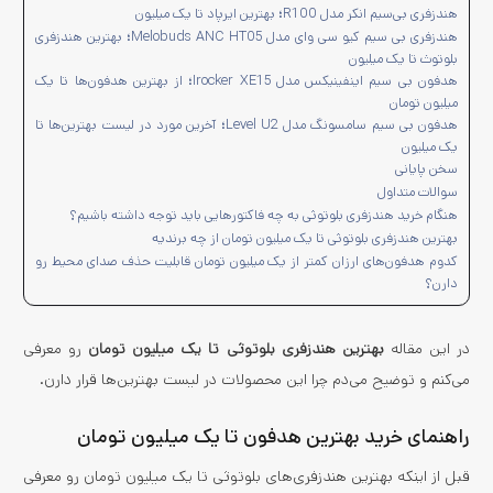
هندزفری بی‌سیم انکر مدل R100؛ بهترین ایرپاد تا یک میلیون
هندزفری بی سیم کیو سی وای مدل Melobuds ANC HT05؛ بهترین هندزفری
بلوتوث تا یک میلیون
هدفون بی‌ سیم اینفینیکس مدل Irocker XE15؛ از بهترین هدفون‌ها تا یک
میلیون تومان
هدفون بی سیم سامسونگ مدل Level U2؛ آخرین مورد در لیست بهترین‌ها تا
یک میلیون
سخن پایانی
سوالات متداول
هنگام خرید هندزفری بلوتوثی به چه فاکتورهایی باید توجه داشته باشیم؟
بهترین هندزفری بلوتوثی تا یک میلیون تومان از چه برندیه
کدوم هدفون‌های ارزان کمتر از یک میلیون تومان قابلیت حذف صدای محیط رو
دارن؟
در این مقاله
بهترین هندزفری بلوتوثی تا یک میلیون تومان
رو معرفی
می‌کنم و توضیح می‌دم چرا این محصولات در لیست بهترین‌ها قرار دارن.
راهنمای خرید بهترین هدفون تا یک میلیون تومان
قبل از اینکه بهترین هندزفری‌های بلوتوثی تا یک میلیون تومان رو معرفی