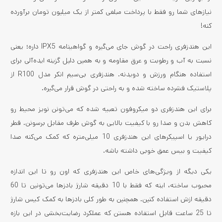
نیازهای شما رو فقط با پرداخت مبلغی کمتر از یک میلیون تومان برآورده
کنه!
این هندزفری راحت در گوش جای می‌گیره و گواهینامه IPX5 داره؛ یعنی
نسبت به آب و رطوبت و عرق مقاومه و به همین دلیل گزینه ایده‌آلی برای
استفاده هنگام ورزش و دویدنه. هندزفری بی‌سیم انکر مدل R100 از
پلاستیک فشرده ساخته شده و به راحتی در گوش قرار می‌گیره.
برای این هندزفری دو میکروفون تعبیه شده که می‌تونن نویز محیط رو
کاهش بدن و صدا رو با کیفیت بالایی به گوش طرف مقابل برسونن. قطر
درایور یا اسپیکرهای این هندزفری 10 میلی‌متره که کمک می‌کنه صدا
کیفیت و بیس عمق خوبی داشته باشه.
یکی دیگه از ویژگی‌های خاص این هندزفری که اون رو تا این اندازه
محبوب ساخته، اینه که فقط با 10 دقیقه شارژ بادزها می‌تونین تا 60
دقیقه ازش استفاده کنین. همچنین به طور کلی بادزها به کمک کیس شارژ
تا 25 ساعت قابل استفاده هستن که عملکرد رضایت‌بخشی در این بازه