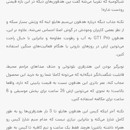
شیائومیه که تقریبا می‌شه گفت بین هدفون‌های دیگه در این بازه قیمتی
رودست نداره!
نکته جذاب دیگه درباره هدفون بی‌سیم هایلو اینه که وزنش بسیار سبکه و
از نظر بعضی کاربران وجودش در گوش اصلا احساس نمی‌شه. علاوه بر این،
هدفون GT1 Pro به آب و رطوبت مقاومه و بنابراین با خیال راحت
می‌تونین ازش در روزهای بارونی یا هنگام فعالیت‌های سنگین استفاده
کنین.
نویزگیر بودن این هندزفری بلوتوثی و حذف صداهای مزاحم محیط،
قابلیت شگفت‌انگیز دیگه‌ایه که می‌تونه کاملا شما رو به خرید این محصول
مجاب کنه. عمر باتری این هدفون نسبت به قیمت پایینی که داره، واقعا
بالاست؛ به نحوی که می‌تونین ازش 26 ساعت برای پخش موسیقی و 8
ساعت برای مکالمه استفاده کنین.
نکته آخر اینکه کیس این هدفون هایلو تا 3 بار هندزفری‌ها رو به طور
کامل شارژ می‌کنه و بنابراین نیازی نیست که مدام سیم شارژ کیس رو
همراه داشته باشین؛ هرچند فقط یک ساعت و نیم کافیه تا کیس به طور