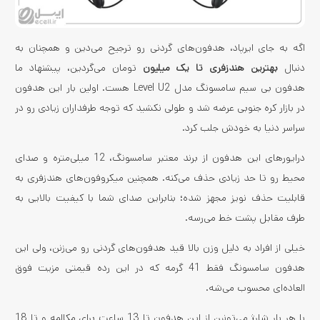
اگه به جای ایرپاد، هدفون‌های گردنی رو ترجیح می‌دین و همچنان به
دنبال
بهترین هندزفری تا یک میلیون
تومان می‌گردین، پیشنهاد ما
هدفون بی سیم سامسونگ مدل Level U2 هست. اولین بار این هدفون
در بازار کره جنوبی عرضه شد و طولی نکشید که توجه طرفداران زیادی رو در
سراسر دنیا به خودش جلب کرد.
درایورهای این هدفون از برند معتبر سامسونگ، 12 میلی‌متره و صدای
محیط رو تا حد زیادی حذف می‌کنه. همچنین میکروفون‌های هندزفری به
قابلیت حذف نویز مجهز شده؛ بنابراین صدای شما با کیفیت بالایی به
طرف مقابل پشت خط می‌رسه.
خیلی از افراد به دلیل وزن بالا قید هدفون‌های گردنی رو می‌زنن، ولی این
هدفون سامسونگ فقط 41 گرمه که در این رده قیمتی مزیت فوق
العاده‌ای محسوب می‌شه.
با هر بار شارژ می‌تونین از این هدفون تا 13 ساعت برای مکالمه و تا 18