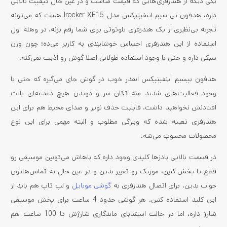
یکی دیگه از هندزفری‌هایی که قیمت مناسب و در عین حال کیفیت بالایی
داره، هدفون بی‌ سیم اینفینیکس مدل Irocker XE15 هست که می‌تونه
تجربه بی‌نظیری از یک هندزفری بلوتوثی برای شما رقم بزنه. در وهله اول
استفاده از این هندزفری احساس خوشایندی به کاربر می‌ده؛ چون وزن
سبکی داره و حتی با وجود استفاده طولانی اصلا گوش رو اذیت نمی‌کنه.
هدفون بی­سیم اینفینیکس انقدر خوب در گوش جای می‌گیره که حتی با
وجود فعالیت‌های شدید مثه تکان سر و دویدن هیچ دغدغه‌ای بابت
افتادنش نخواهید داشت. قابلیت حذف نویز و صدای محیط هم برای این
هندزفری تعبیه شده که ویژگی مطلوب و البته مهمی برای این نوع
محصولات محسوب می‌شه.
در قسمت بالایی بادزها کلیدی وجود داره که باهاش می‌تونین موسیقی رو
قطع یا پخش کنین، موزیک رو تغییر بدین و در عین حال به تماس‌هاتون
جواب بدین. برای اتصال هندزفری به
گوشی موبایل
و لپ تاپ هم باید از
این کلید استفاده کنین. هر گوشی حدود 4 ساعت برای پخش موسیقی
شارژ داره، اما در حالت استندبای ماندگاری شارژش تا 100 ساعت هم