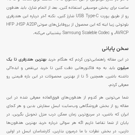
ساعت برای پخش موسیقی استفاده کنین. بعد از اتمام شارژ، باید هدفون
رو از طریق پورت USB Type-C شارژ کنین. نکته آخر درباره این هندزفری
بلوتوثی زیبا اینه که این محصول از پروفایل‌های صوتیHFP ،HSP A2DP
،AVRCP و Samsung Scaleble Codec پشتیبانی می‌کنه.
سخن پایانی
در این مقاله راهنمایی‌تون کردم که هنگام خرید
بهترین هندزفری تا یک
میلیون
باید به چه فاکتورهایی دقت کنین تا خرید بی‌نقص و ایده‌آلی
داشته باشین. همچنین 5 تا از بهترین محصولات در این بازه قیمتی رو
معرفی کردم.
شما می‌تونین هر کدوم از هدفون‌های فوق‌العاده معرفی شده در این
مقاله رو از بخش فروشگاهی وب‌سایت ایسل سفارش بدین و هر کجای
ایران که باشین، در سریع‌ترین زمان ممکن درب منزل تحویل بگیرین. در
پایان از شما تقاضا داریم اگه هر سوالی درباره خرید بهترین هدفون‌ها
دارین، در بخش نظرات با ما درمیون بذارین. کارشناسان ایسل در اولین