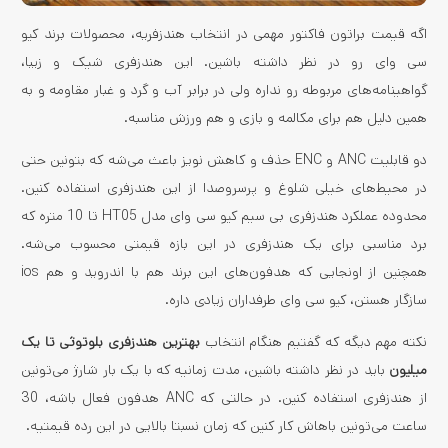
اگه قیمت براتون فاکتور مهمی در انتخاب هندزفریه، محصولات برند کیو
سی وای رو در نظر داشته باشین. این هندزفری شیک و زیبا،
گواهینامه‌های مربوطه رو نداره ولی در برابر آب و گرد و غبار مقاومه و به
همین دلیل هم برای مکالمه و بازی و هم ورزش مناسبه.
دو قابلیت ANC و ENC حذف و کاهش نویز باعث می‌شه که بتونین حتی
در محیط‌های خیلی شلوغ و پرسروصدا از این هندزفری استفاده کنین.
محدوده عملکرد هندزفری بی سیم کیو سی وای مدل HT05 تا 10 متره که
برد مناسبی برای یک هندزفری در این بازه قیمتی محسوب می‌شه.
همچنین از اونجایی که هدفون‌های این برند هم با اندروید و هم ios
سازگار هستن، کیو سی وای طرفداران زیادی داره.
نکته مهم دیگه که گفتیم هنگام انتخاب
بهترین هندزفری بلوتوثی تا یک
میلیون
باید در نظر داشته باشین، مدت زمانیه که با یک بار شارژ می‌تونین
از هندزفری استفاده کنین. در حالتی که ANC هدفون فعال باشه، 30
ساعت می‌تونین باهاش کار کنین که زمان نسبتا بالایی در این رده قیمتیه.