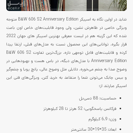
شاید در اولین نگاه به اسپیکر B&W 606 S2 Anniversary Edition متوجه
ویژگی خاصی در ظاهرش نشین، ولی وجود قابلیت‌های خاص اون باعث
شده که این گزینه هم در لیست معرفی بهترین اسپیکر های جهان 2022
قرار بگیره. توانایی‌های این محصول نسبت به مدل‌های قبلی، ارتقا پیدا
کرده و قابلیت‌های قابل توجهی داره. بزرگ‌ترین تفاوت‌ B&W 606 S2
Anniversary Edition با مدل‌های دیگه، در باس هست و بهبودهایی در
وضوح صدا به چشم می‌خوره. دلایلی مثل وضوح عالی، پانچ پویا و چشم‌گیر
و بیس چابک می‌تونن شما را متقاعد به خرید کنن. ویژگی‌های فنی این
اسپیکر عبارتند از:
حساسیت: 88 دسی‌بل
فرکانس پاسخگویی: 52 هرتز تا 28 کیلوهرتز
وزن: 6.9 کیلوگرم
ابعاد: 35*19*30 سانتی‌متر