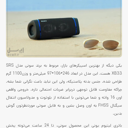
یکی دیگه از بهترین اسپیکرهای بازار، مربوط به برند سونی مدل SRS
XB33 هست. این مدل در ابعاد 246*106*97 میلی‌متر و وزن1100 گرم
طراحی شده. جنس بدنه پلاستیکه، ولی این نباید باعث نگرانی شما بشه.
چراکه مقاومت قابل توجهی دربرابر ضربات احتمالی داره. خروجی واقعی
اون 16 واته و شما می‌تونین با استفاده از بلوتوث و مدولاسیون انتقال
سیگنال FHSS به اون وصل بشین و به فایل صوتی موردنظرتون گوش
بدین.
باتری لیتیوم یونی این محصول سونی، تا 24 ساعت می‌تونه پخش