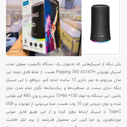
یکی دیگه از اسپیکرهایی که به‌عنوان یک دستگاه باکیفیت معرفی شده،
اسپیکر بلوتوثی Popping 360 A3167H هست. از نقاط قابل توجه این
مدل می‌تونم به عمر باتری 12 ساعته اشاره کنم. درواقع با این اسپیکر
دیگه نیازی نیست در مسافرت‌ها و پیک‌نیک‌ها نگران تمام شدن شارژ
باشین. این دستگاه به ابعاد 130* 86*72 میلی‌متر و وزن 480 گرم طراحی
شده و توان خروجی اون 10 وات هست. شما می‌تونین از بلوتوث و USB
Type-C با اسپیکر ارتباط برقرار کرده و از این طریق فایل صوتی
موردنظرتون رو اجرا کنین. این محصول قدرتمند از برند انکر، قابلیت