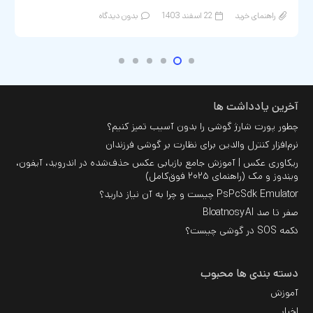
راهنمای خرید
22 اسفند 1403
بدون دیدگاه
آخرین یادداشت ها
چطور پورت شارژ گوشی را بدون آسیب تمیز کنیم؟
نرم‌افزار کنترل والدین برای نظارت بر گوشی فرزندان
ریکاوری عکس | آموزش جامع بازیابی عکس حذف‌شده در اندروید، آیفون،
ویندوز و مک (راهنمای ۲۰۲۵ فوق‌کامل)
PsPcSdk Emulator چیست و چرا به آن نیاز دارید؟
صفر تا صد BloatnosyAI
دکمه SOS در گوشی چیست؟
دسته بندی ها محبوب
آموزش
اخبار