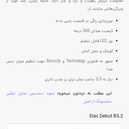
مقاومت دربرابر رطوبت و گرد و غبار داره. علاوه براین، چند مورد از
ویژگی‌هاش عبارتند از:
نورپردازی رنگی در قسمت پایین بدنه
کیفیت صدای 360 درجه
نور LED قابل تنظیم
کوچک و حمل آسان
مجهز به فناوری Technoligy و BassUp جهت تنظیم میزان بیس
صدا
نیاز به 3.5 ساعت زمان برای پر شدن باتری
این مطلب به دردتون میخوره:
نحوه تشخیص شارژر تقلبی
سامسونگ از اصل
Elac Debut B5.2