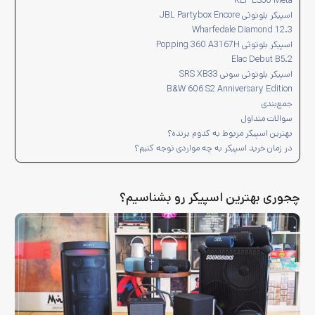
KEF LS50 Meta
اسپیکر بلوتوثی JBL Partybox Encore
Wharfedale Diamond 12.3
اسپیکر بلوتوثی Popping 360 A3167H
Elac Debut B5.2
اسپیکر بلوتوثی سونی SRS XB33
B&W 606 S2 Anniversary Edition
جمع‌بندی
سوالات متداول
بهترین اسپیکر مربوط به کدوم برنده؟
در زمان خرید اسپیکر به چه مواردی توجه کنیم؟
چجوری بهترین اسپیکر رو بشناسیم؟