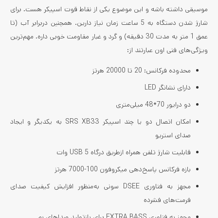
موسیقی داشته باشه و این موضوع یکی از نقاط قوت اسپیکر هست. برای
شارژ شدن دستگاه به 5 ساعت زمان نیاز دارین. همچنین دربرابر آب (تا
عمق 1 متر به مدت 30 دقیقه) و گرد و غبار مقاومت خوبی داره. مهم‌ترین
ویژگی‌های فنی اون عبارتند از:
محدوده فرکانس: 20 تا 20000 هرتز
دارای نشانگر LED
دو درایور 70*48 میلی‌متری
امکان اتصال دو یا چند اسپیکر SRS XB33 به یکدیگر و ایجاد
صدای استریو
قابلیت شارژ تلفن همراه ازطریق درگاه USB 5 وات
بازه فرکانس پاسخ‌دهی میکروفون 100-7000 هرتز
مجهز به فناوری DSEE سونی به‌منظور افزایش کیفیت صدای
فرمت‌های فشرده
مجهز به فناوری EXTRA BASS برای بازتولید صداهای بم