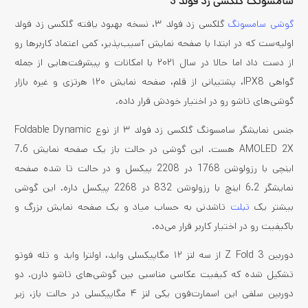
سامسونگ گلکسی زد فولد 3
گوشی سامسونگ
گلکسی زد فولد ۳، نسخه بهبود یافته گلکسی زد فولد
اولیه‌ست که در ابتدا با صفحه نمایش آسیب‌پذیر، کمی اعتماد کاربرها رو
از دست داد اما حالا در سال ۲۰۲۱ با امکانات و پیشرفت‌هایی از جمله
گواهی IPX8، پشتیبانی از قلم‌، صفحه نمایش ۱۲۰ هرتزی و غیره بازار
گوشی‌های تاشو رو در اختیار خودش قرار داده.
جنس نمایشگر سامسونگ گلکسی زد فولد ۳ از نوع Foldable Dynamic
AMOLED 2X هست. این گوشی در حالت باز یک صفحه نمایش 7.6
اینچی با رزولوشن 1768 در 2208 پیکسل و در حالت تا شده صفحه
نمایشگر 6.2 اینچ با رزولوشن 832 در 2268 پیکسل داره. این گوشی
بیشتر یک
تبلت
تاشدنی به حساب میاد و یک صفحه نمایش بزرگ و
باکیفیت رو در اختیار کاربر قرار می‌ده.
دوربین Z Fold 3 از سه لنز ۱۲ مگاپیکسلی واید، اولترا واید و تله فوتو
تشکیل شده که کیفیت عکاسی مناسبی بین گوشی‌‌های تاشو دارن. دو
دوربین سلفی این اسمارت‌فون یکی لنز ۴ مگاپیکسلی در حالت باز، زیر