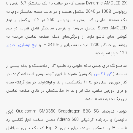
Dynamic AMOLED 2X هست که در حالت باز یک نمایشگر 6.7 اینچی با
رزولوشن 1088 در 2640 پیکسل هست و در حالت بسته نمایشگر دوم، به
یک صفحه نمایش ۱.۹ اینچی با رزولوشن 260 در 512 پیکسل از نوع
Super AMOLED تبدیل می‌شه و طراحی نمایشگر قابل قبولی در بین
گوشی ‌های تاشو داره. از ویژگی‌های دیگه صفحه نمایش می‌شه به
روشنایی حداکثر 1200 نیت، پشتیبانی از +HDR10، و
نرخ نوسازی تصویر
120 هرتز اشاره کرد.
سامسونگ برای جنس بدنه جلویی زد فلیپ ۳، از پلاستیک و بدنه پشتی از
شیشه (
گوریلاگلس
وکتوس) همراه با فریم آلومینیومی استفاده کرده. در
کنار دوربین اصلی دو لنز ۱۲ مگاپیکسلی واید و اولتراواید در نظر گرفته شده
و برای دوربین سلفی، یک لنز واید ۱۰ مگاپیکسلی در بالای صفحه نمایش
بین یک حفره تعبیه شده.
تراشه قدرتمند Qualcomm SM8350 Snapdragon 888 5G (پنج
نانومتر) و پردازنده گرافیکی Adreno 660 بخش سخت افزار گلکسی زد
فلیپ ۳ رو تشکیل می‌ده. برای باتری Z Flip 3، یک باتری غیرقابل