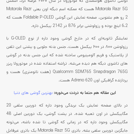
گوشی تاشوی هوشمندی که موتورولا در سال ۲۰۲۰ عرضه کرد، اسمش
Motorola Razr 5G هست که ممکنه اسم دیگه اون یعنی Motorola Razr
2 رو هم بشنوین. صفحه نمایش این گوشی Foldable P-OLED هست که
6.2 اینچ بوده و رزولوشنی برابر 876 در 2142 پیکسل داره.
نمایشگر ثانویه‌ای که در خارج گوشی وجود داره از نوع G-OLED با
رزولوشن ۸۰۰ در ۶۰۰ پیکسل هست. جنس بدنه جلویی و پشتی این تلفن
از پلاستیک و فریم آلومینیومی ساخته شده که این جنس بدنه در گوشی
‌های تاشوی دیگه هم دیده می‌شه. تراشه استفاده شده در موتورولا ریزر
Qualcomm SDM765 Snapdragon 765G (هفت نانومتری) هست و
پردازنده گرافیکی اون Adreno 620 هست.
این مقاله هم حتما به دردت می‌خوره:
بهترین گوشی های دنیا
در بالای صفحه نمایش یک بریدگی وجود داره که دوربین سلفی 20
مگاپیکسلی در اون تعبیه شده. در پشت گوشی، یک دوربین اصلی 48
مگاپیکسلی وجود داره که در زمانی که گوشی تا شده باشه، می‌تونه
جایگزین دوربین سلفی بشه. باتری Motorola Razr 5G یک باتری غیرقابل