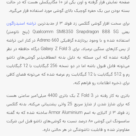
صفحه نمایش قرار گرفته و اون یکی لنز ۱۰ مگاپیکسلی هست که در حالت
بسته بودن بین یک حفره کوچیک بالای گوشی مورد استفاده قرار می‌گیره.
برای سخت افزار گوشی گلکسی زد فولد ۳ از جدید‌ترین
تراشه اسنپدراگون
یعنی Qualcomm SM8350 Snapdragon 888 5G (پنج نانومتر)
استفاده شده و با وجود پردازنده گرافیکی Adreno 660 در کنار این تراشه
از پس کارهای سنگین برمیاد. برای Galaxy Z Fold 3 درگاه حافظه در نظر
گرفته نشده که این مسئله به دلیل بدنه انعطاف‌پذیر گوشی‌های تاشو
می‌تونه قابل قبول باشه اما در دو نسخه 256 گیگابایت با 12 گیگابایت
رم و 512 گیگابایت با 12 گیگابایت رم عرضه شده که می‌تونه فضای کافی
برای ذخیره اطلاعات رو فراهم کنه.
باتری به کار رفته در Z Fold 3 یک باتری 4400 میلی‌آمپر ساعتی هست
که برای شارژ شدن از شارژ سریع 25 واتی پشتیبانی می‌کنه. بدنه گلکسی
زد فولد ۳ از آلیاژی به اسم Armor Aluminium ساخته شده که به گفته
سامسونگ این گوشی ۸۰ درصد نسبت به گوشی‌‌های تاشو قبل این شرکت
مقاوم‌تر شده و قابلیت تاشوندگی در هر حالتی داره.