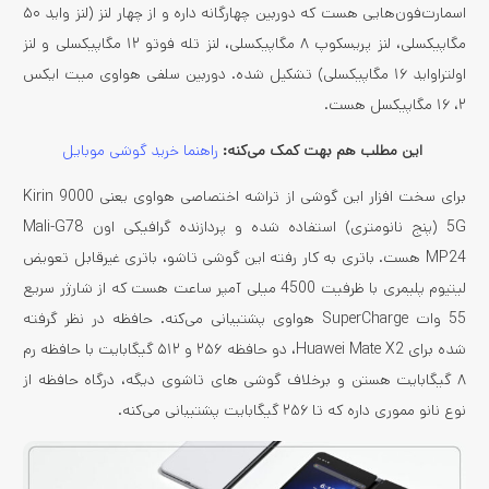
اسمارت‌فون‌هایی هست که دوربین چهارگانه‌ داره و از چهار لنز (لنز واید ۵۰
مگاپیکسلی، لنز پریسکوپ ۸ مگاپیکسلی، لنز تله فوتو ۱۲ مگاپیکسلی و لنز
اولتراواید ۱۶ مگاپیکسلی) تشکیل شده. دوربین سلفی هواوی میت ایکس
۲، ۱۶ مگاپیکسل هست‌.
این مطلب هم بهت کمک می‌کنه:
راهنما خرید گوشی موبایل
برای سخت افزار این گوشی از تراشه اختصاصی هواوی یعنی Kirin 9000
5G (پنج نانومتری) استفاده شده و پردازنده گرافیکی اون Mali-G78
MP24 هست. باتری به کار رفته این گوشی تاشو، باتری غیرقابل تعویض
لیتیوم پلیمری با ظرفیت 4500 میلی آمپر ساعت هست که از شارژر سریع
55 وات SuperCharge هواوی پشتیبانی می‌کنه. حافظه در نظر گرفته
شده برای Huawei Mate X2، دو حافظه ۲۵۶ و ۵۱۲ گیگابایت با حافظه رم
۸ گیگابایت هستن و برخلاف گوشی ‌های تاشوی دیگه، درگاه حافظه‌ از
نوع نانو مموری داره که تا ۲۵۶ گیگابایت پشتیبانی می‌کنه.