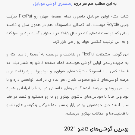
به این مطلب هم سر بزن:
رجیستری گوشی موبایل
شاید بشه اولین موبایل تاشوی تمام صفحه جهان رو FlexPai شرکت
چینی Royole دونست. اما کمپانی سامسونگ هم در همون سال و فاصله
زمانی کم تونست ایده‌ای که در سال ۲۰۱۸ در سخنرانی گفته بود رو اجرا کنه
و به این ترتیب گلکسی فولد رو راهی بازار کرد.
این گوشی مشکلات FlexPai رو نداشت و تونست به آمریکا راه پیدا کنه و
به صورت رسمی اولین گوشی هوشمند تمام صفحه تاشو به شمار بیاد. به
فاصله کمی از سامسونگ، شرکت‌های هواوی و موتورولا وارد رقابت برای
عرضه گوشی‌های تاشو محبوب شدن. هر ایده‌ای در ابتدا نواقصی داره و با
موانعی رو‌به‌رو می‌شه. ایده گوشی‌های تاشدنی در ابتدا با ایراداتی همراه
بود ولی حالا با موبایل‌های تاشوی بهتری رو به رو هستیم و قطعا در چند
سال آینده جای خودشون رو در بازار بیشتر پیدا می‌کنن و گوشی‌های تاشو
با قابلیت‌ها و امکانات بهتری می‌بینیم.
بهترین گوشی‌های تاشو 2021