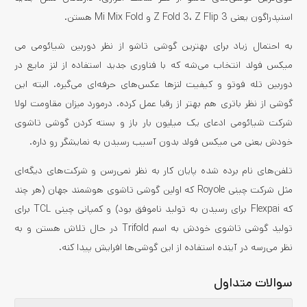
اسنپدراگون یعنی Z Fold 3، Z Flip 3 و Mi Mix Fold هستن.
به احتمال زیاد برای بهترین گوشی تاشو از نظر دوربین شیائومی می
میکس فولد انتخاب می‌شه که با فناوری جدید استفاده از لنز مایع در
دوربین تله فوتو و کیفیت لنزها عکس‌های حرفه‌ای می‌گیره. البته این
گوشی از نظر باتری هم بهتر از رقبا عمل کرده. درمورد میزان مقاومت لولا
شرکت شیائومی ادعای یک میلیون بار باز و بسته کردن گوشی تاشوی
خودش یعنی می میکس فولد بدون آسیب رسیدن به نمایشگر رو داره.
تلفن‌های نام برده شده پایان کار به نظر نمی‌رسن و شرکت‌‌های دیگه‌ای
مثل شرکت چینی Royole که اولین گوشی تاشوی هوشمند جهان (هر چند
که Flexpai برای رسیدن به تولید ناموفق بود) و کمپانی چینی TCL برای
تولید گوشی‌ تاشوی خودش به اسم Trifold در حال تلاش هستن و به
نظر می‌رسه در آینده استفاده از این گوشی‌ها افرایش پیدا کنه.
سوالات متداول