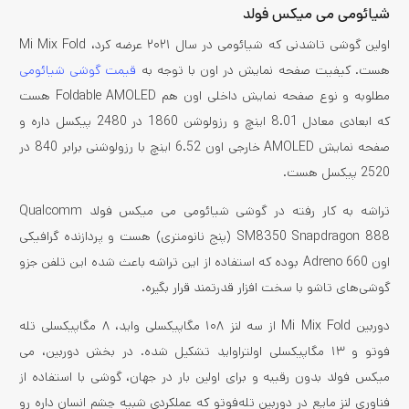
شیائومی می میکس فولد
اولین گوشی تاشدنی که شیائومی در سال ۲۰۲۱ عرضه کرد، Mi Mix Fold
هست. کیفیت صفحه نمایش در اون با توجه به
قیمت گوشی شیائومی
مطلوبه و نوع صفحه نمایش داخلی اون هم Foldable AMOLED هست
که ابعادی معادل 8.01 اینچ و رزولوشن 1860 در 2480 پیکسل داره و
صفحه نمایش AMOLED خارجی اون 6.52 اینچ با رزولوشنی برابر 840 در
2520 پیکسل هست.
تراشه به کار رفته در گوشی شیائومی می میکس فولد Qualcomm
SM8350 Snapdragon 888 (پنج نانومتری) هست و پردازنده گرافیکی
اون Adreno 660 بوده که استفاده از این تراشه باعث شده این تلفن جزو
گوشی‌های تاشو با سخت افزار قدرتمند قرار بگیره.
دوربین Mi Mix Fold از سه لنز ۱۰۸ مگاپیکسلی واید، ۸ مگاپیکسلی تله
فوتو و ۱۳ مگاپیکسلی اولتراواید تشکیل شده. در بخش دوربین، می
میکس فولد بدون رقیبه و برای اولین بار در جهان، گوشی با استفاده از
فناوری لنز مایع در دوربین تله‌فوتو که عملکردی شبیه چشم انسان داره رو