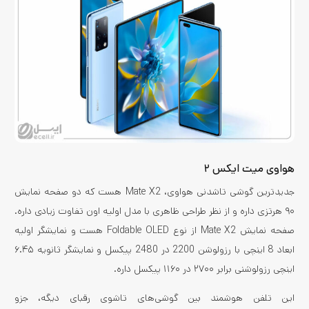
هواوی میت ایکس ۲
جدید‌ترین گوشی تاشدنی هواوی، Mate X2 هست که دو صفحه نمایش
۹۰ هرتزی داره و از نظر طراحی ظاهری با مدل اولیه اون تفاوت زیادی داره.
صفحه نمایش Mate X2 از نوع Foldable OLED هست و نمایشگر اولیه
ابعاد 8 اینچی با رزولوشن 2200 در 2480 پیکسل و نمایشگر ثانویه ۶.۴۵
اینچی رزولوشنی برابر ۲۷۰۰ در ۱۱۶۰ پیکسل داره.
این تلفن هوشمند بین گوشی‌های تاشوی رقبای دیگه، جزو