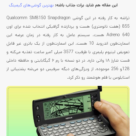
این مقاله هم شاید برات جذاب باشه:
بهترین گوشی‌های گیمینگ
تراشه به کار رفته در این گوشی Qualcomm SM8150 Snapdragon
855 (هفت نانومتری) هست و پردازنده گرافیکی انتخاب شده برای اون
Adreno 640 هست. سیستم عامل به کار رفته در زمان عرضه این
اسمارت‌فون اندروید 10 هست. این اسمارت‌فون از یک باتری غیر قابل
تعویض لیتیوم پلیمری با ظرفیت 3577 میلی آمپر ساعت تغذیه می‌کنه و
فست شارژ ۱۸ واتی داره. در دو نسخه با رم ۶ گیگابایتی و حافظه داخلی
128و 256 موجوده. از ویژگی‌های دیگه سرفیس دو می‌شه پشتیبانی از
استایلوس یا قلم هوشمند رو ذکر کرد.