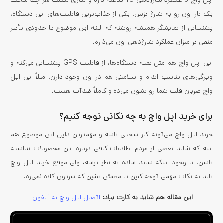
اپل واچ 5 عملکرد شارژدهی 18 ساعته داره و نیازی نیست هر چند ساعت
یک بار اون رو به شارژ بزنین. یکی از جذاب‌ترین قابلیت‌های این دستگاه،
پشتیبانی از نمایشگر همیشه روشنه که البته این موضوع تا حدودی تأثیر
منفی بر میزان عملکرد شارژدهی اون می‌ذاره.
این اپل واچ هم مثل بقیه دستگاه‌ها، از قابلیت GPS پشتیبانی می‌کنه و
ویژگی‌های تناسب اندام و سلامتی هم در اون وجود دارن. مثلاً این اپل
واچ ضربان قلب شما رو نشون می‌ده و کاملاً ضدآب هست.
برای خرید اپل واچ به چه نکاتی توجه کنیم؟
خرید اپل واچ می‌تونه کار سختی باشه و مهم‌ترین دلیل این موضوع هم
اینه که شاید بعضی از مردم اطلاعات کافی درباره این محصولات نداشته
باشن. با وجود اینکه شاید ساده به نظر برسه، ولی موقع خرید اپل واچ
باید به نکات مهمی توجه کنین تا مطمئن بشین که سرتون کلاه نمی‌ره.
این مقاله هم شاید به کارت بیاد:
اتصال اپل واچ به آیفون