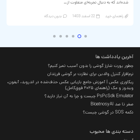
شده‌اند که به دنبال تجربه‌ای متفاوت از…
راهنمای خرید
22 اسفند 1403
بدون دیدگاه
آخرین یادداشت ها
چطور پورت شارژ گوشی را بدون آسیب تمیز کنیم؟
نرم‌افزار کنترل والدین برای نظارت بر گوشی فرزندان
ریکاوری عکس | آموزش جامع بازیابی عکس حذف‌شده در اندروید، آیفون،
ویندوز و مک (راهنمای ۲۰۲۵ فوق‌کامل)
PsPcSdk Emulator چیست و چرا به آن نیاز دارید؟
صفر تا صد BloatnosyAI
دکمه SOS در گوشی چیست؟
دسته بندی ها محبوب