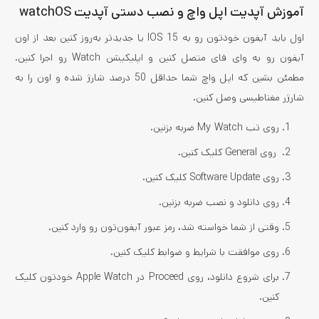
آموزش آپدیت اپل واچ و نصب دستی آپدیت watchOS
اول باید آیفون خودتون رو به IOS 15 یا جدیدتر به‌روز کنین بعد از اون
آیفون رو به وای فای متصل کنین و اپلیکیشن Watch رو اجرا کنین.
مطمئن بشین که اپل واچ شما حداقل 50 درصد شارژ شده و اون را به
شارژر مغناطیسی وصل کنین.
روی تب My Watch ضربه بزنین.
روی General کلیک کنین.
روی Software Update کلیک کنین.
روی دانلود و نصب ضربه بزنین.
وقتی از شما خواسته شد، رمز عبور آیفون‌تون رو وارد کنین.
روی موافقت با شرایط و ضوابط کلیک کنین.
برای شروع دانلود، روی Proceed در Apple Watch خودتون کلیک
کنین.