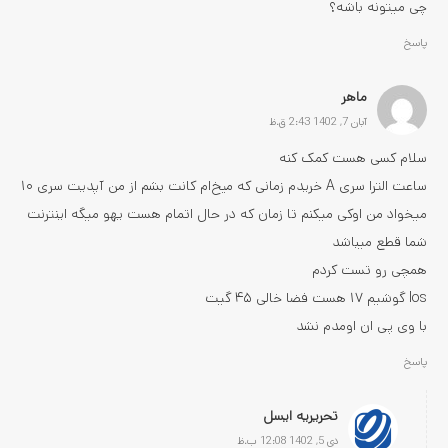
چی میتونه باشه؟
پاسخ
ماهر
آبان 7, 1402 2:43 ق.ظ
سلام کسی هست کمک کنه
ساعت الترا سری A خریدم زمانی که میخ‌ام کانت بشم از من آپدیت سری ۱۰
میخواد من اوکی میکنم تا زمان که در حال اتمام هست یهو میگه اینترنت
شما قطع میباشد
همچی رو تست کردم
Ios گوشیم ۱۷ هست فضا خالی ۴۵ گیت
با وی پی ان اومدم نشد
پاسخ
تحریریه ایسل
دی 5, 1402 12:08 ب.ظ