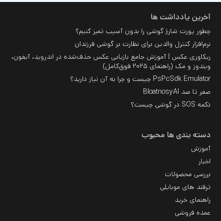
آخرین یادداشت ها
چطور پورت شارژ گوشی را بدون آسیب تمیز کنیم؟
نرم‌افزار کنترل والدین برای نظارت بر گوشی فرزندان
ریکاوری عکس | آموزش جامع بازیابی عکس حذف‌شده در اندروید، آیفون،
ویندوز و مک (راهنمای ۲۰۲۵ فوق‌کامل)
PsPcSdk Emulator چیست و چرا به آن نیاز دارید؟
صفر تا صد BloatnosyAI
دکمه SOS در گوشی چیست؟
دسته بندی ها محبوب
آموزش
اخبار
بررسی محصولات
ترفند های موبایلی
راهنمای خرید
عمده فروشی