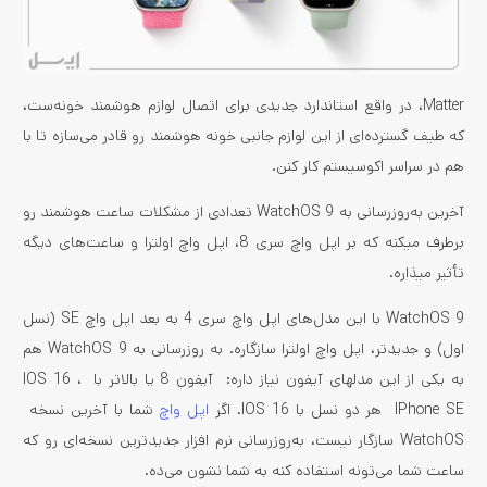
Matter، در واقع استاندارد جدیدی برای اتصال لوازم هوشمند خونه‌ست،
که طیف گسترده‌ای از این لوازم جانبی خونه هوشمند رو قادر می‌سازه تا با
هم در سراسر اکوسیستم کار کنن.
آخرین به‌روز­رسانی به WatchOS 9 تعدادی از مشکلات ساعت هوشمند رو
برطرف می­کنه که بر اپل واچ سری 8، اپل واچ اولترا و ساعت­‌های دیگه
تأثیر می­ذاره.
WatchOS 9 با این مدل­‌های اپل واچ سری 4 به بعد اپل واچ SE (نسل
اول) و جدیدتر، اپل واچ اولترا سازگاره. به روز­رسانی به WatchOS 9 هم
به یکی از این مدل­های آیفون نیاز داره: آیفون 8 یا بالاتر با IOS 16 ،
IPhone SE هر دو نسل با IOS 16. اگر
اپل واچ
شما با آخرین نسخه
WatchOS سازگار نیست، به‌روز­رسانی نرم افزار جدیدترین نسخه‌ای رو که
ساعت شما می‌تونه استفاده کنه به شما نشون می‌ده.