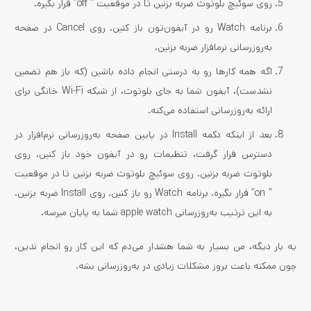
روی سوئیچ بلوتوث ضربه بزنین تا در موقعیت ” off” قرار بگیره.
برنامه Watch رو در آیفون‌تون باز کنین. روی Cancel در صفحه
به‌روز­رسانی نرم­افزار ضربه بزنین.
اگه همه کارها رو به درستی انجام داده باشین (که باز هم تضمین
نشدست)، آیفون شما به جای بلوتوث، از شبکه Wi-Fi خانگی برای
ارائه به‌روزرسانی استفاده می‌کنه.
بعد از اینکه دکمه Install در پایین صفحه به‌روزرسانی نرم‌افزار در
دسترس قرار گرفت، تنظیمات رو در آیفون خود باز کنین. روی
بلوتوث ضربه بزنین. روی سوئیچ بلوتوث ضربه بزنین تا در موقعیت
” on” قرار بگیره. برنامه Watch رو باز کنین. روی Install ضربه بزنین.
به این ترتیب به‌روزرسانی apple watch شما به پایان می­رسه.
یه بار دیگه، من بسیار به شما هشدار می‌دم که این کار رو انجام ندین،
چون ممکنه باعث بروز مشکلات زیادی در به‌روز­رسانی بشه.