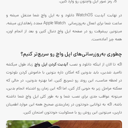
رمز عبور اپل واچ­تون رو وارد کنین.
در نهایت آپدیت WatchOS دانلود و به اپل واچ شما منتقل می­شه و
ساعت شما برای اعمال به‌روزرسانی Apple Watch مجدد راه­اندازی می­شه.
می­تونین پیشرفت رو در صفحه اپل واچ دنبال کنین و بعد از انجام اون،
همه چیز آماده‌ست.
چطوری به‌روزرسانی‌های اپل واچ رو سریع‌تر کنیم؟
اگه تا الان از اینکه دانلود و نصب
آپدیت کردن اپل واچ
زیاد طول می­کشه
ناامید شدین، باید بدونین که امکان داره بتونین با خاموش کردن بلوتوث
در لحظه مناسب، این روند رو تسریع کنین. اما بهتره بدونین، در حالی که
ممکنه مراحل زیر به خوبی کار کنن، اما اگه این زمان رو اشتباه انجام بدین،
می­تونه عواقب جدی برای نصب شما و به طور کلی اپل واچ شما داشته
باشه. اگه به توانایی خودتون در زمان‌بندی صحیح همه این موارد اطمینان
دارین، می­تونین این روش رو با مسئولیت خودتون امتحان کنین.