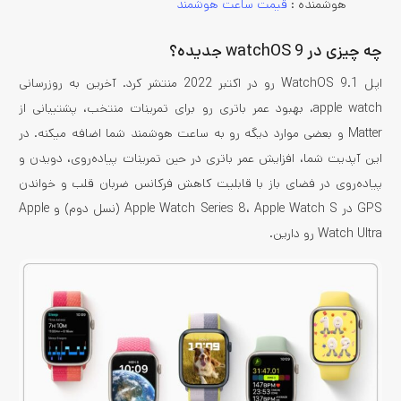
هوشمنده :
قیمت ساعت هوشمند
چه چیزی در watchOS 9 جدیده؟
اپل WatchOS 9.1 رو در اکتبر 2022 منتشر کرد. آخرین به روزرسانی
apple watch، بهبود عمر باتری رو برای تمرینات منتخب، پشتیبانی از
Matter و بعضی موارد دیگه رو به ساعت هوشمند شما اضافه می­کنه. در
این آپدیت شما، افزایش عمر باتری در حین تمرینات پیاده­‌روی، دویدن و
پیاده­‌روی در فضای باز با قابلیت کاهش فرکانس ضربان قلب و خواندن
GPS در Apple Watch Series 8، Apple Watch S (نسل دوم) و Apple
Watch Ultra رو دارین.