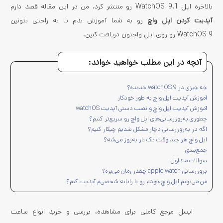
بالاخره اپل WatchOS 9.1 رو منتشر کرد. من در این مقاله قصد دارم
آپدیت کردن اپل واچ
رو به شما آموزش بدم تا به راحتی بتونین
WatchOS 9 رو روی اپل واچ­تون دریافت کنین.
آنچه در این مطلب خواهید خواند:
چه چیزی در watchOS 9 جدیده؟
آموزش آپدیت اپل واچ به طور خودکار
آموزش آپدیت اپل واچ و نصب دستی آپدیت watchOS
چطوری به‌روزرسانی‌های اپل واچ رو سریع‌تر کنیم؟
اگه در به‌روزرسانی دچار مشکل شدیم چیکار کنیم؟
اپل واچ هر چند وقت یک بار به‌روز می­‌شه؟
جمع­‌بندی
سوالات متداول
بروزرسانی apple watch چقدر زمان می‌بره؟
من می‌تونم اپل واچ خودم رو با رایانه شخصی‌م آپدیت کنم؟
ایسل مرجع کاملی برای مشاهده، بررسی و خرید انواع ساعت