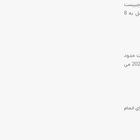
از چیپست
اسنپدراگون 778G به جای اسنپدراگون 720G، افزایش حافظه رم از 4 گیگابایت به 6 گیگابایت و ارتقای دوربین سلفی از 5 مگاپیکسل به 8
تبلت حدود
S6 لایت 2024 می
ای انجام