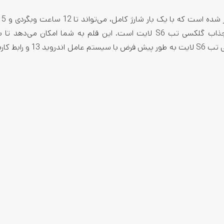
تماشای فیلم را پشتیبانی کند. قلم S Pen یکی از ویژگی‌های جذاب گلکسی تب S6 لایت است. این قلم به شما امکان م