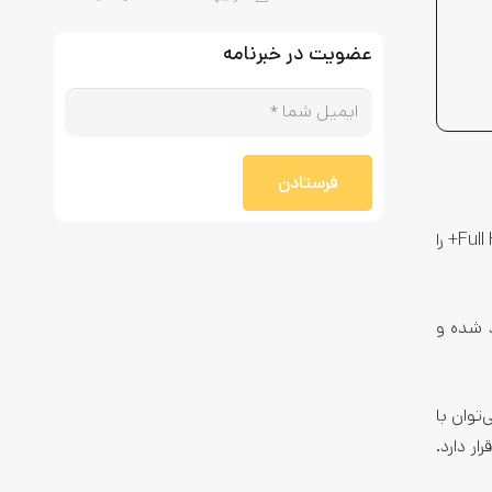
عضویت در خبرنامه
فرستادن
گلکسی تب S6 لایت از یک نمایشگر 10.4 اینچی TFT LCD با رزولوشن 1200 در 2000 پیکسل بهره می‌برد. این نمایشگر وضوح تصویر Full HD+ را
‌ای با فرآیند ساخت 6 نانومتری تولید شده و
گابایت است که البته می‌توان با
با فوکوس خودکار قرار دارد.