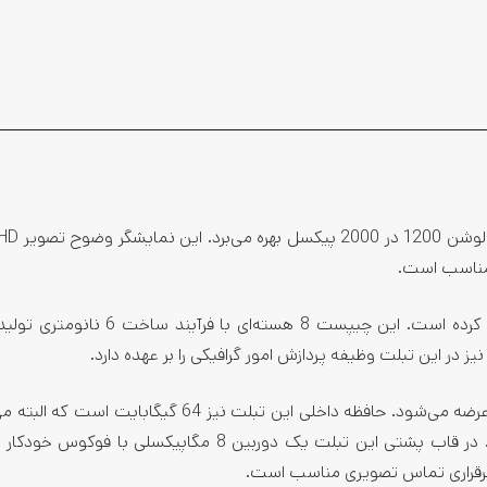
ک مناسب است.
سامسونگ در این تبلت از چیپست اسنپدراگون 778G استفاده کرده است. این چیپست 8 هسته
گلکسی تب S6 لایت در دو نسخه با حافظه رم 4 و 6 گیگابایتی عرضه می‌شود. حافظه داخلی این تبلت نیز 64 گی
استفاده از کارت حافظه microSD آن را تا 1 ترابایت افزایش داد. در قاب پشتی این تبلت یک دوربین 8 مگاپیکسلی 