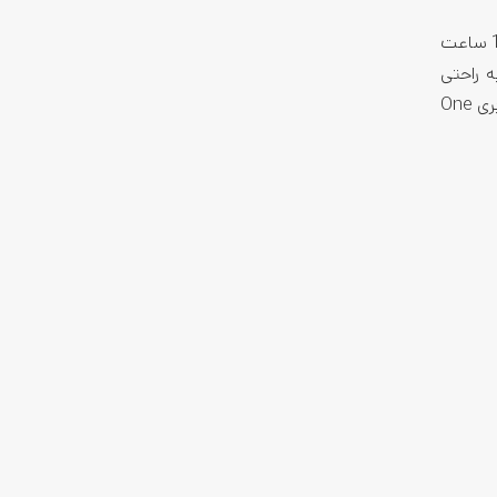
گلکسی تب S6 لایت به یک باتری 7000 میلی‌آمپر ساعتی مجهز شده است که با یک بار شارژ کامل، می‌تواند تا 12 ساعت وبگردی و 15 ساعت
ی‌دهد تا به راحتی
یادداشت برداری کنید، نقاشی بکشید و اسناد را امضا کنید. گلکسی تب S6 لایت به طور پیش فرض با سیستم عامل اندروید 13 و رابط کاربری One