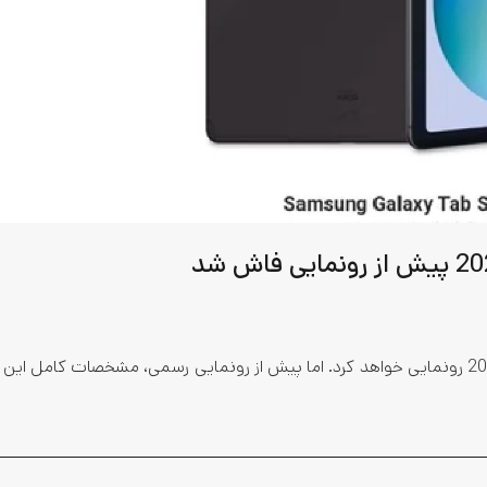
سامسونگ به زودی از تبلت جدید خود، گلکسی تب S6 لایت 2024 رونمایی خواهد کرد. اما پیش از رونمایی رسمی، مشخصات کام