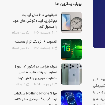
پربازدیدترین ها
شیائومی با ۶ سال آپدیت
نرم‌افزاری، آینده گوشی‌ های خود
را متحول کرد
7 اردیبهشت 1404
بدون دیدگاه
اندروید ۱۶ نزدیک‌ تر از همیشه
6 اردیبهشت 1404
بدون دیدگاه
شوک طراحی در آیفون ۱۷ پرو |
تصاویر لو رفته قاب، طراحی
متفاوت دوربین را فاش کرد!
م‌ عامل آیفون رونمایی
2 اردیبهشت 1404
1
دیدگاه
پارچگی
هد انتظاری که کاربران زیادی را
چرا Nothing Phone 3 می‌تواند
اطی (تلفن، فیس‌تایم و
ترند گیمینگ موبایل سال ۲۰۲۵