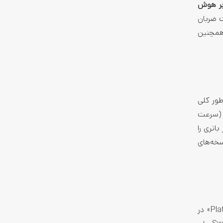
بر هوش
ت ضربان
 همچنین
طور کلی
ل (سرعت
اتری را
م به همراه نسخه‌های
در WWDC 2025 مطمئناً اپل ابزارها و APIهای جدیدی را برای توسعه‌دهندگان معرفی می‌کند. بخش «Platforms State of the Union» در