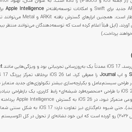
Apple Intelligence
برا
قابلیت‌های هوش مصنوعی در برنامه‌ها از جمله موارد مورد انتظار است. همچنین ابزا
t
و اپ
Journal
ر طراحی سیستم‌عامل و یکپارچه‌سازی بیشتر تکنولوژی‌های جدید متمایز 
مثلا iOS 17 طراحی نسبتا سنتی iOS را حفظ کرد، در حالی که iOS 26 با طراحی «منحصربه‌فرد شیشه‌ای» رابط کاربری، یک بازطراحی 
خواهد زد. همچنین در حالی که اپل در iOS 17 روی هوش مصنوعی متمرکز 
(هرچند بسیاری از این ویژگی‌ها در نسخه پیش عرضه نخواهند شد). حتی شیوه نام‌گذاری نیز تفاوت دا
دنبال می‌شد، اما در iOS 26 اپل به نام‌گذاری مبتنی بر سال (سال ۲۰۲۶) رو آورده است که این خود نشانه‌ای از تحول در کل اکوس