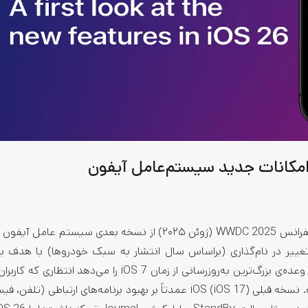
گزارش‌های موثق حکایت از آن دارد که اپل قرار است در کنفرانس WWDC 2025 (ژوئن ۲۰۲۵) از نسخه بعدی سیست
ییر در نام‌گذاری (براساس سال انتشار به سبک خودروها) با هدف یک
نسخه‌های مختلف سیستم‌عامل‌های اپل انجام می‌شود. iOS 26 وعده‌ی بزرگ‌ترین به‌روزرسانی از زمان iOS 7 را می‌د
برای دریافت قابلیت‌های جدید و تحول طراحی به وجد آورده است. نسخه قبلی iOS (iOS 17) عمدتاً بر بهبود برنامه‌های ارتب