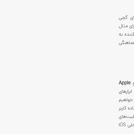
ه‌های گچی
برای مثال
ننده به
ات، بزرگ‌ترین تحول ظاهری iOS از iOS 7 توصیف شده و همگام با تغییرات طراحی اپل واچ و visionOS، هماهنگی
و
Apple
 گسترش ابزارهای
Image Pl» برای ویرایش تصاویر خواهیم
ه کاربر
یت‌های
شخصی‌سازی‌شده سیری ممکن است پس از عرضه اولیه ارائه شوند، تمرکز کلی بر یکپارچه‌سازی قابلیت‌های هوش مصنوعی در اپ‌های داخلی iOS