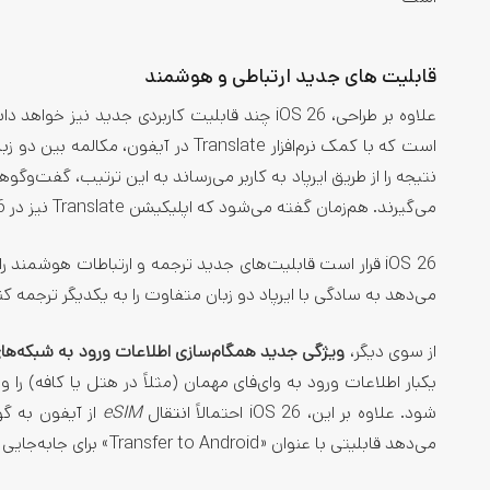
قابلیت‌ های جدید ارتباطی و هوشمند
علاوه بر طراحی، iOS 26 چند قابلیت کاربردی جدید نیز خواهد داشت. از آن جمله
است که با کمک نرم‌افزار Translate در
نتیجه را از طریق ایرپاد به کاربر می‌رساند به این ترتیب، گفت‌و
می‌گیرند. هم‌زمان گفته می‌شود که اپلیکیشن Translate نیز در iOS 26 بهبود خواهد یافت تا پشتیبانی بهتری از این ویژگی ارائه کند
می‌دهد به سادگی با ایرپاد دو زبان متفاوت را به یکدیگر ترجمه کن
از سوی دیگر،
ویژگی جدید همگام‌سازی اطلاعات ورود به شبکه‌های Wi-Fi عمو
یکبار اطلاعات ورود به وای‌فای مهمان (مثلاً در هتل یا کافه) را و
شود. علاوه بر این، iOS 26 احتمالاً انتقال
eSIM
از آیفون به گو
می‌دهد قابلیتی با عنوان «Transfer to Android» برای جابه‌جایی بی‌سیم سیم‌کارت‌های الکترونیکی در دست توسعه است