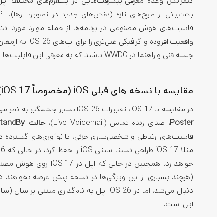
پشتیبانی از طرح‌های تازه (نقش‌های جدید در تصویرسازها)، API جدید برای Swift و امکانات توسعه‌یافته‌تر
جلسه فنی و راهنما در WWDC باشند که به معرفی این قابلیت‌ها خواهند پرداخت.)
مقایسه با نسخه‌ های قبلی iOS (مخصوصاً iOS 17)
در مقایسه با iOS 17، تغییرات iOS 26 بسیار چشمگیر به نظر می‌رسد. iOS 17 عمدتاً یک به‌روزرسانی تجربیاتی بود و ویژگی‌هایی مانند
Poster
، صدای زنده تماس (Live Voicemail)،
حالت StandBy
قابلیت‌های ارتباطی و شخصی‌سازی جزئی، با نوآوری‌های گسترده د
اپل است.