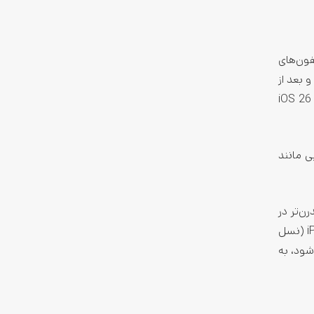
ممکن است آخرین نسل‌های حذف‌شده باشند، اما دستگاه‌هایی مانند آیفون ۸ به همراه مدل‌های جدیدتر (iPhone 11 و بعد از
آن) به احتمال زیاد iOS 26 را دریافت خواهند کرد. به طور کلی می‌توان انتظار داشت آیفون‌هایی که سال ۲۰۱۸ به بعد عرضه شده‌اند با iOS 26
ی مانند
ای جدیدتر و مدرن‌تر در
دسترس بود. به عنوان نمونه، Apple تأیید کرده iPadOS 18 با دستگاه‌هایی مانند iPad mini (نسل ششم)، iPad (نسل دهم)، iPad Air (نسل
ه iPadOS 26 نسخه تکمیلی iOS 26 محسوب می‌شود، به