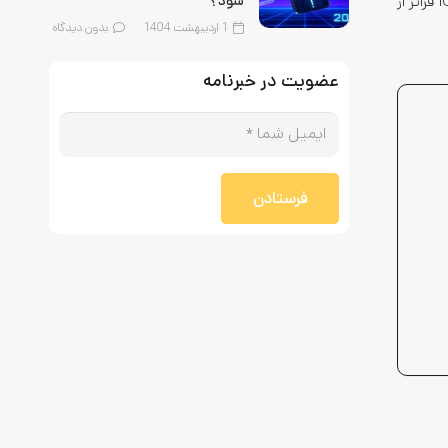
پیام‌ها)، اشتراک‌گذاری آسان‌تر (AirDrop)، و معرفی ویژگی‌های جدیدی مثل حالت StandBy و اپلیکیشن Journal تمرکز داشت؛ اما iOS 26 فراتر از
شود؟
1 اردیبهشت 1404
بدون دیدگاه
عضویت در خبرنامه
فرستادن