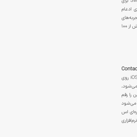
کنفرانس وعده معرفی پیشرفت‌هایی در پلتفرم‌های مختلف اپل (از جمله iOS و iPadOS) را داده است. به عنوان مثال، بهبود SwiftUI برای
ی ادغام
رهای گسترش یافته ARKit و Metal می‌توانند تجربه‌های
واقعیت افزوده و گرافیکی غنی‌تری را برای اپ‌های iOS 26 به ارمغان آورند. (اپل قبلاً اعلام کرده است که توسعه‌دهندگان می‌توانند منتظر بیش از ۱۰۰
Contac
را معرفی کرد. اما iOS 26 برخلاف تمرکز پررنگ iOS 17 روی
می‌شود.
بنیادین را رقم
نبود، در iOS 26 به گسترش Apple Intelligence پرداخته می‌شود
رد؛ iOS 17 به شکل سنتی شماره‌ای‌ اس
یستم نرم‌افزاری