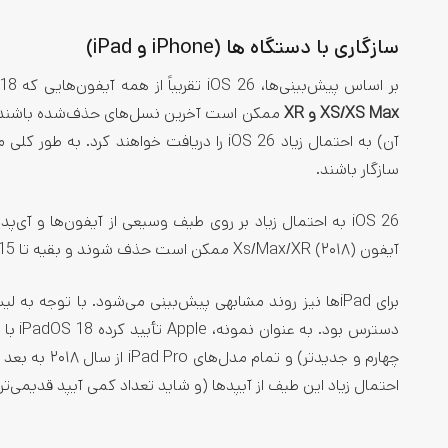
سازگاری با دستگاه‌ ها (iPhone و iPad)
بر اساس پیش‌بینی‌ها، iOS 26 تقریباً از همه آیفون‌هایی که iOS 18 را دریافت کرده‌اند پشتیبانی می‌کند. برخی گزارش‌ها حاکی است آیفون‌های
XS/XS Max و XR
سازگار باشند.
iOS 26 به احتمال زیاد بر روی طیف وسیعی از آیفون‌ها و 
آیفون Xs/Max/XR (۲۰۱۸) ممکن است حذف شوند و بقیه تا iPhone 15 و بالاتر iOS 26 را دریافت کنند.
احتمال زیاد این طیف از آیپدها (و شاید تعداد کمی آیپد قدیمی‌تر) iOS 26 (یا iPadOS 26) را نیز دریافت خواهد کر