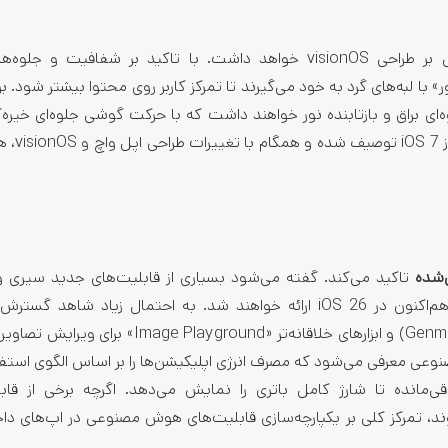
مبتنی بر طراحی visionOS خواهد داشت. با تاکید بر شفافیت و جلو
ا حالتی «شناور» با لبه‌های گرد به خود می‌گیرند تا تمرکز کاربر روی محتوا بیشتر شود. 
 براق و بازتابنده نور خواهند داشت که با حرکت گوشی جلوه‌ای خیره‌ک
کاربر نمایش می‌دهند این تغییر
شده
تاکید می‌کند. گفته می‌شود بسیاری از قابلیت‌های جدید سیری 
در نسخه پیشین (iOS 18) به تعویق افتاده و هم‌اکنون در iOS 26 ارائه خواهند شد. به احتمال زیاد شاهد
نویسندگی (Writing Tools)، شکلک‌های متحرک نسل جدید (Genmoji) و ابزارهای خلاقانه‌تر «ayground
ی معرفی می‌شود که مصرف انرژی اپلیکیشن‌ها را بر اساس الگوی استفاد
مانده تا شارژ کامل باتری را نمایش می‌دهد. اگرچه برخی از قابل