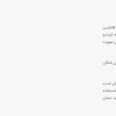
ابلیتی
جمه کرده و
تی صورت
ی اپل ارائه کند. ابزار ترجمه زنده‌ی مکالمات در iOS 26 به کاربران امکان
کافی است
 استفاده
ید نشان