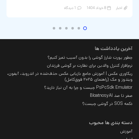
اخبار
8 خرداد 1404
1
دیدگاه
آخرین یادداشت ها
چطور پورت شارژ گوشی را بدون آسیب تمیز کنیم؟
نرم‌افزار کنترل والدین برای نظارت بر گوشی فرزندان
ریکاوری عکس | آموزش جامع بازیابی عکس حذف‌شده در اندروید، آیفون،
ویندوز و مک (راهنمای ۲۰۲۵ فوق‌کامل)
PsPcSdk Emulator چیست و چرا به آن نیاز دارید؟
صفر تا صد BloatnosyAI
دکمه SOS در گوشی چیست؟
دسته بندی ها محبوب
آموزش