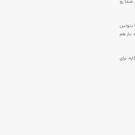
 شما رو
 بتونین
 باز هم
رین راه برای انجام این کاره. برای