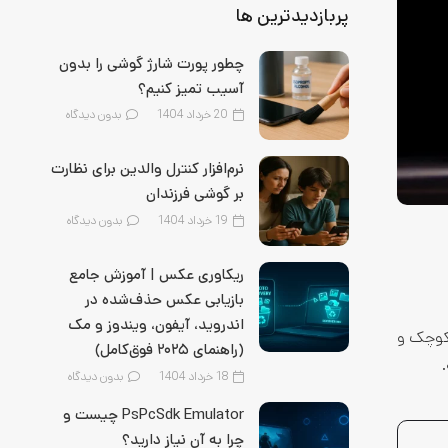
پربازدیدترین ها
چطور پورت شارژ گوشی را بدون
آسیب تمیز کنیم؟
20 خرداد 1404
بدون دیدگاه
نرم‌افزار کنترل والدین برای نظارت
بر گوشی فرزندان
19 خرداد 1404
بدون دیدگاه
ریکاوری عکس | آموزش جامع
بازیابی عکس حذف‌شده در
اندروید، آیفون، ویندوز و مک
 کوچک و
(راهنمای ۲۰۲۵ فوق‌کامل)
18 خرداد 1404
بدون دیدگاه
PsPcSdk Emulator چیست و
چرا به آن نیاز دارید؟