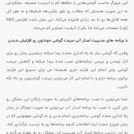
این مرورگر مناسب گوشی‌­هایی با حافظه کم یا اینترنت ضعیفه. عملکردش
به این صورت هستش که مطالب رو نظیر عکس­‌ها، فیلم­‌ها و به طور کل
همه فایل­‌ها رو تا حد زیادی فشرده می‌­کنه. این عمل باعث افزایش load
(لود) صفحات می‌شه اما یکم از کیفیت تصاویر کم می‌­شه.
با برنامه های مدیریت استار آپ سرعت گوشی خودتون رو افزایش بدیدن
وقتی که گوشی نیاز به راه اندازی مجدد پیدا میکنه بیشترین زمان رو برای
کنار اومدن و بررسی برنامه‌های نصب شده پیدا میکنه و کاهش سرعت
گوشی برای انجام این فرایند امری طبیعیه؛ من برای تسریع این فرایند
براتون برنامه دارم و با انجام این کار می‌تونین سرعت گوشیتون رو بالا نگه
دارین.
شما می‌تونین با نصب برنامه‌های کاربردی به صورت رایگان این مشکل رو
حل کنین. با نصب یه برنامه استار آپ می‌تونین به صورت خودکار در زمان
راه اندازی مجدد گوشی برنامه‌ریزی انجام بدین و به گوشی بفهمونین که در
زمان شروع مجدد ابتدا اطلاعات کدوم برنامه‌ها رو به ترتیب بارگذاری کنه.
به این ترتیب برنامه استار آپ مدیریت این مشکل رو به عهده می‌گیره و