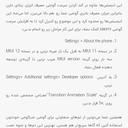
این انیمشن‌­ها علاوه بر کند کردن سرعت گوشی مصرف انرژی زیادی دارن
بنابراین میزان مصرف باتری گوشی شما رو هم بالا می‌برن. اما می‌شه این
انیمیشن‌­ها رو محدود کرد و این موضوع رو کنترل کرد تا به افزایش سرعت
گوشی xiaomi کمک بشه، برای این کار مراحل زیر رو انجام بدین:
Settings > About the phone
در نسخه MIUI 11 به قبل یک بار ضربه بزنین و در نسخه MIUI 12
سه بار روی گزینه MIUI version ضرب بزنین تا گزینه‌­ی توسعه
دهنده فعال بشه.
به آدرس Settings> Additional settings> Developer options
برین.
در گزینه “Transition Animation Scale”مقیاس مشخص شده رو
روی .5x قرار بدین.
همچنین شما می‌تونین از تم‌های متفاوتی برای گوشی شیائومی خودتون
استفاده کنین که گاها سریع‌تر هم هستن. بهترین این تم‌ها و نحوه نصب