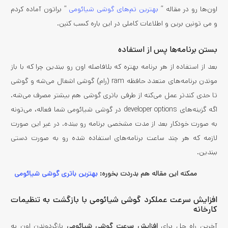
اون‌ها رو در مقاله ”
بهترین تم‌های گوشی شیائومی
” براتون آماده کردم
و می تونین برین و اطلاعات کاملی در این باره کسب کنین.
بستن برنامه‌ها پس از استفاده
بعد از استفاده از هر برنامه بهتره که بلافاصله اون رو ببندین چرا که با باز
موندن برنامه‌­های متعدد حافظه ram (رام) گوشی اشغال می‌شه و گوشی
تا حدی کندتر عمل می‌­کنه از طرفی باتری گوشی هم بیشتر مصرف می­‌شه.
اگه گزینه‌­های developer options در گوشی شیائومی شما فعاله، می‌­تونه
به صورت خودکار بعد از مدت مشخصی برنامه رو ببنده. در غیر این صورت
لازمه که هر چند ساعت برنامه­‌های استفاده شده رو به صورت دستی
ببندین.
ممکنه این مقاله هم بدردت بخوره:
بهترین باتری گوشی شیائومی
افزایش سرعت عملکرد گوشی شیائومی با بازگشت به تنظیمات
کارخانه
آخرین راه حل برای
افزایش سرعت گوشی شیائومی
بازگردوندن اون به