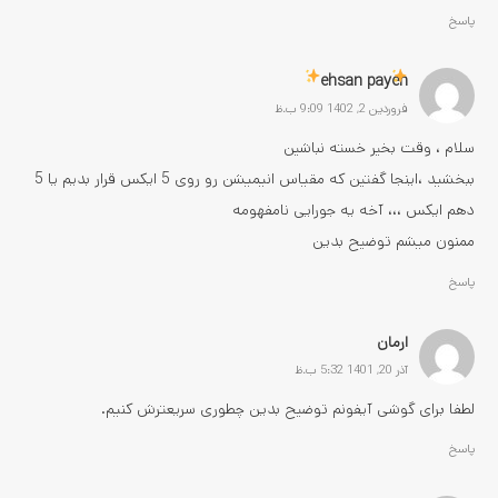
پاسخ
ehsan payeh
فروردین 2, 1402 9:09 ب.ظ
سلام ، وقت بخیر خسته نباشین
ببخشید ،اینجا گفتین که مقیاس انیمیشن رو روی 5 ایکس قرار بدیم یا 5
دهم ایکس ،،، آخه یه جورایی نامفهومه
ممنون میشم توضیح بدین
پاسخ
ارمان
آذر 20, 1401 5:32 ب.ظ
لطفا برای گوشی آیفونم توضیح بدین چطوری سریعترش کنیم.
پاسخ