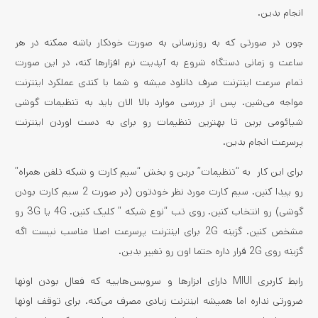
انجام بدین.
چون در صورتی که به روزرسانی به صورت خودکار باشه ممکنه در هر
ساعت و زمانی دستگاه شروع به آپدیت نرم ­افزار­ها کنه، در این صورت
تمام سرعت اینترنت صرف دانلود میشه و شما با کندی عملکرد اینترنت
مواجه می­‌شین. پس از بررسی موارد بالا الان باید به تنظیمات گوشی
شیائومی برین تا بهترین تنظیمات رو برای به دست اوردن اینترنت
پرسرعت انجام بدین.
برای این کار به “تنظیمات” برین و بخش “سیم کارت و شبکه تلفن همراه”
رو پیدا کنین. سیم کارت مورد نظر خودتون (در صورت 2 سیم کارت بودن
گوشی) رو انتخاب کنین. روی تب “نوع شبکه ” کلیک کنین. 4G یا 3G رو
مشخص کنین. گزینه 2G برای اینترنت پرسرعت اصلا مناسب نیست اگه
گزینه روی 2G قرار داره حتما اون رو تغییر بدین.
رابط کاربری MIUI دارای ابزار­ها و سرویس­‌هاییه که فعال بودن اونها
ضرورتی نداره اما همیشه اینترنت زیادی مصرف می‌­کنه. برای توقف اونها