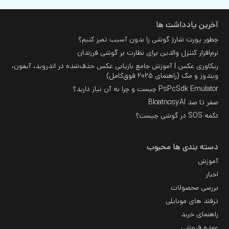
آخرین یادداشت ها
چطور پورت شارژ گوشی را بدون آسیب تمیز کنیم؟
نرم‌افزار کنترل والدین برای نظارت بر گوشی فرزندان
ریکاوری عکس | آموزش جامع بازیابی عکس حذف‌شده در اندروید، آیفون،
ویندوز و مک (راهنمای ۲۰۲۵ فوق‌کامل)
PsPcSdk Emulator چیست و چرا به آن نیاز دارید؟
صفر تا صد BloatnosyAI
دکمه SOS در گوشی چیست؟
دسته بندی ها محبوب
آموزش
اخبار
بررسی محصولات
ترفند های موبایلی
راهنمای خرید
عمده فروشی