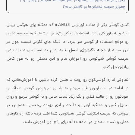
چطوری می‌شه به روزرسانی‌ها رو در تلفن هوشمند شیائومی بررسی کرد؟
چطوری سرعت انیمیشن‌ها رو کاهش بدیم؟
کندی گوشی یکی از عذاب آورترین اتفاقاتیه که ممکنه برای هرکس پیش
بیاد و به طور کلی لذت استفاده از تکنولوژی رو از شما بگیره و حوصله‌تون
رو موقع استفاده از گوشی سر ببره، اما دیگه جای نگرانی نیست چون در
این مقاله از
مجله تکنولوژی ایسل
قصد دارم به شما طریقه بالا بردن
سرعت گوشی شیائومی رو آموزش بدم و این مشکل رو به طور کامل
براتون حل کنم.
تفاوتی نداره گوشی‌تون رو روت یا فلش کرده باشین با آموزش‌­هایی که
در ادامه در اختیارتون قرار می­‌دم به راحتی می‌تونین گوشی شیائومی
خودتون رو از حالت کندی و لگ زیاد نجات بدین و به گوشی سریع و روان
تبدیل کنین و عملکرد اون رو تا حد زیادی بهبود ببخشین. همچنین در
صورتی که سرعت اینترنت گوشی شیائومی شما افت کرده باشه راه کار­های
عملی و تست شده­‌ای در ادامه مقاله برای رفع اون آموزش دادم.