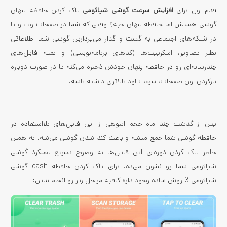
قدم اول برای
افزایش سرعت گوشی شیائومی
پاک کردن حافظه پنهان
گوشی هستش اما حافظه پنهان چیه؟ وقتی که شما در صفحات وب و یا
در شبکه­‌های اجتماعی به گشت و گذار می‌­پردازین گوشی شما اطلاعاتی
نظیر تصاویر، اسکریپت­‌ها (کد­های برنامه‌نویسی) و بقیه فایل‌­های
چندرسانه‌ای رو در حافظه پنهان خودش ذخیره می­‌کنه تا در صورت دوباره
بازکردن اون صفحات، سرعت لود بالاتری داشته باشه.
پس از گذشت چند ماه حجم انبوهی از این فایل‌­های بلااستفاده در
حافظه گوشی شما جمع می­شه و باعث کند شدن گوشی می­‌شه. به همین
خاطر پاک کردن دوره­‌ای این فایل‌­ها به وضوح تسریع عملکرد گوشی
شیائومی شما رو نشون می­‌ده. برای پاک کردن حافظه cash گوشی
شیائومی 3 روش ساده وجود داره کافیه مراحل زیر رو انجام بدین: