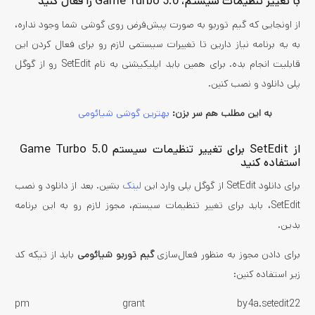
با تغییر تنظیمات سیستم، Game Turbo 5.0 را فعال کنید
از اونجایی که گیم توربو به صورت پیش‌فرض روی گوشی شما وجود نداره،
به یه برنامه نیاز دارین تا تغییرات سیستمی لازم رو برای فعال کردن این
قابلیت انجام بده. برای همین باید اپلیکیشنی به نام SetEdit رو از گوگل
پلی دانلود و نصب کنین.
به این مطلب هم سر بزن:
بهترین گوشی شیائومی
از SetEdit برای تغییر تنظیمات سیستم Game Turbo 5.0
استفاده کنید
برای دانلود SetEdit از گوگل پلی وارد این
لینک
بشین. بعد از دانلود و نصب
SetEdit، باید برای تغییر تنظیمات سیستم، مجوز لازم رو به این برنامه
بدین.
برای دادن مجوز به منظور فعال‌سازی
گیم توربو شیائومی
باید از تیکه کد
زیر استفاده کنین:
pm grant by4a.setedit22