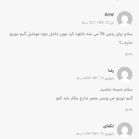
Amir
تیر 23, 1402 3:27 ب.ظ
سلام برای ردمی 9a می شه دانلود کرد چون داخل خود موبایل گیم توربو
نداره…؟
پاسخ
رضا
شهریور 13, 1401 8:34 ب.ظ
سلام خسته نباشید
گیم توربو من ویس چنچر ندارع چکار باید کنم
پاسخ
تکفای
شهریور 10, 1401 2:36 ب.ظ