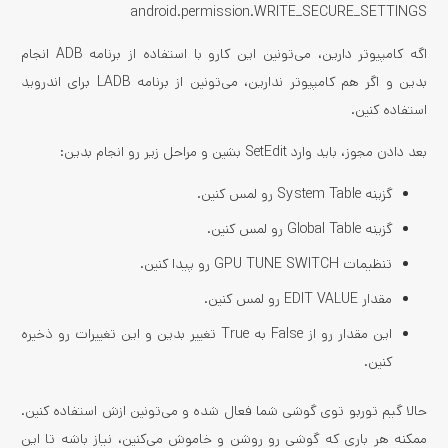
android.permission.WRITE_SECURE_SETTINGS
اگه کامپیوتر دارین، می‌تونین این کارو با استفاده از برنامه ADB انجام
بدین و اگر هم کامپیوتر ندارین، می‌تونین از برنامه LADB برای اندروید
استفاده کنین.
بعد دادن مجوز، باید وارد SetEdit بشین و مراحل زیر رو انجام بدین:
گزینه System Table رو لمس کنین.
گزینه Global Table رو لمس کنین.
تنظیمات GPU TUNE SWITCH رو پیدا کنین.
مقدار EDIT VALUE رو لمس کنین.
این مقدار رو از False به True تغییر بدین و این تغییرات رو ذخیره
کنین.
حالا گیم توربو توی گوشی شما فعال شده و می‌تونین ازش استفاده کنین.
ممکنه هر باری که گوشی رو روشن و خاموش می‌کنین، نیاز باشه تا این