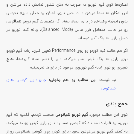
اعلان‌ها توی گیم توربو به صورت یه متن شناور نمایش داده می‌شن و
این امکان به شما می‌دن تا در حین بازی، اعلان رو خیلی سریع بخونین
بدون این‌که وقفه‌ای در بازی ایجاد بشه. اگه
تنظیمات گیم توربو شیائومی
رو در حالت متعادل قرار بدین (Balanced Mode)، زبانه گیم توربو در
داخل بازی به رنگ آبی درمیاد.
اگر هم حالت گیم توربو رو روی Performance تعیین کنین، زبانه گیم توربو
توی بازی به رنگ قرمز تغییر می‌کنه. ولی با تغییر بقیه گزینه‌ها، هیچ
تغییری رو توی زبانه گیم توربوی موجود در بازی‌ها نمی‌بینیم.
بد نیست این مطلب رو هم بخونی:
جدیدترین گوشی های
شیائومی
جمع بندی
توی این مطلب درمورد
گیم توربو شیائومی
صحبت کردیم. گفتیم که گیم
توربو، یه قابلیت مفیده که گوشی شما رو برای بازی کردن بهینه می‌کنه.
به کمک گیم توربو می‌تونین تجربه بازی کردن روی گوشی شیائومی رو از