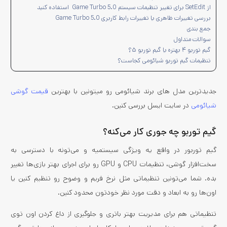
از SetEdit برای تغییر تنظیمات سیستم Game Turbo 5.0 استفاده کنید
بررسی تغییرات ظاهری یا تغییرات رابط کاربری Game Turbo 5.0
جمع بندی
سوالات متداول
گیم توربو ۴ بهتره یا گیم توربو ۵؟
تنظیمات گیم توربو شیائومی کجاست؟
جدید‌ترین مدل های برند شیائومی رو میتونین با بهترین
قیمت گوشی
شیائومی
در سایت ایسل بررسی کنین.
گیم توربو چه جوری کار می‌کنه؟
گیم توربور در واقع یه ویژگی سیستمیه و می‌تونه با دسترسی به
سخت‌افزار گوشی، تنظیمات CPU و GPU رو برای اجرای بهتر بازی‌ها تغییر
بده. شما می‌تونین تنظیماتی مثل نرخ فریم و وضوح رو تنظیم کنین یا
اون‌ها رو به ابعاد و دقت مورد نظر خودتون محدود کنین.
تنظیماتی هم برای مدیریت بهتر باتری و جلوگیری از داغ کردن اون توی