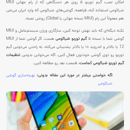
امکان نصب گیم توربو ۵ روی هر دستگاهی که از رام جهانی MIUI
شیائومی استفاده کنه، فراهمه. گوشی‌های شیائومی که وارد ایران می‌شن
هم معمولاً این رام (MIUI نسخه جهانی یا Global) روشن نصبه.
نکته دیگه‌ای که باید بهش توجه کنین، سازگاری ورژن سیستم‌عامل و MIUI
گوشی شما با نسخه ۵
گیم توربو شیائومی
هست. اگر گوشی شما از MIUI
12 یا بالاتر و اندروید ۱۰ یا بالاتر پشتیبانی می‌کنه، به راحتی می‌تونین گیم
توربو رو توی گوشی خودتون فعال کنین. اگه می‌خواین بدونین
تنظیمات
گیم توربو شیائومی کجاست
، قسمت بعد رو مطالعه کنین.
اگه خواستی بیشتر در مورد این مقاله بدونی:
بهینه‌سازی گوشی
شیائومی