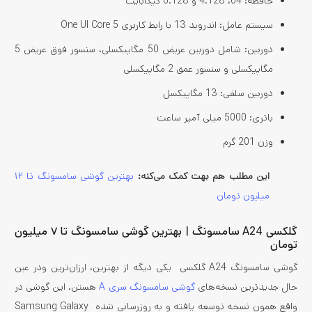
حافظه: 64، 4.128 و 6.128 گیگابایت
سیستم عامل: اندروید 13 با رابط کاربری One UI Core 5
دوربین: شامل دوربین عریض 50 مگاپیکسلی، سنسور فوق عریض 5
مگاپیکسلی و سنسور عمق 2 مگاپیکسلی
دوربین سلفی: 13 مگاپیکسل
باتری: 5000 میلی آمپر ساعت
وزن 201 گرم
این مطلب هم بهت کمک می‌کنه:
بهترین گوشی سامسونگ تا ۱۲
میلیون تومان
گلکسی A24 سامسونگ | بهترین گوشی سامسونگ تا ۷ میلیون
تومان
گوشی سامسونگ A24 گلکسی یکی دیگه از بهترین، ارزان‌ترین ودر عین
حال جدیدترین نسخه‌های
گوشی سامسونگ سری A
هستن. این گوشی در
واقع همون نسخه توسعه یافته و به روز‌رسانی شده Samsung Galaxy