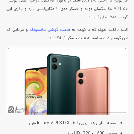
می‌تونین به راحتی بازی‌های سبک رو با اون اجرا کنین. دوربین اصلی گوشی
A04 ۵۰ مگاپیکسلی بوده و حسگر عمق ۲ مگاپیکسلی داره و باتری این
گوشی ۵۰۰ میلی آمپریه.
البته ناگفته نمونه که با توجه به
قیمت گوشی سامسونگ
و مزایایی که
این گوشی داره متاسفانه فاقد حسگر اثر انگشته.
صفحه نمایش: 5 اینچی Infinity-V PLS LCD، 60 هرتز
وضوح: HD+ 720 x 1600 پیکسل