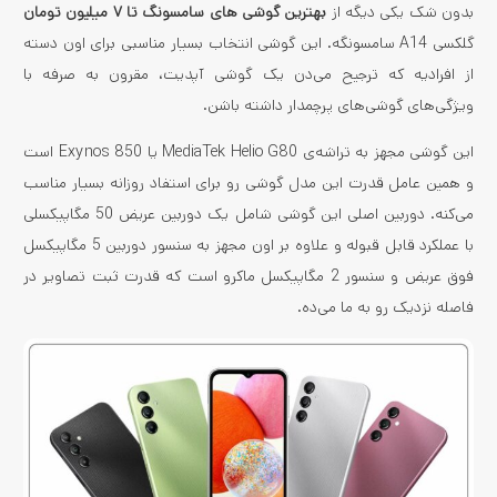
بدون شک یکی دیگه از
بهترین گوشی های سامسونگ تا ۷ میلیون تومان
گلکسی A14 سامسونگه. این گوشی انتخاب بسیار مناسبی برای اون دسته
از افرادیه که ترجیح می‌دن یک گوشی آپدیت، مقرون به صرفه با
ویژگی‌های گوشی‌های پرچمدار داشته باشن.
این گوشی مجهز به تراشه‌ی MediaTek Helio G80 یا Exynos 850 است
و همین عامل قدرت این مدل گوشی رو برای استفاد روزانه بسیار مناسب
می‌کنه. دوربین اصلی این گوشی شامل یک دوربین عریض 50 مگاپیکسلی
با عملکرد قابل قبوله و علاوه بر اون مجهز به سنسور دوربین 5 مگاپیکسل
فوق عریض و سنسور 2 مگاپیکسل ماکرو است که قدرت ثبت تصاویر در
فاصله نزدیک رو به ما می‌ده.