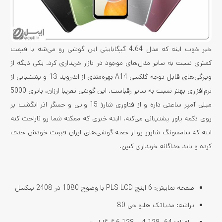
خبر خوب اینه که مدل 4.64 گیگابایتی این گوشی رو می‌شه با قیمت
کمتری نسبت به سایر مدل‌های موجود در بازار خریداری کرد. یکی دیگه از
ویژگی‌های قابل توجه گلکسی A14 بهره‌مندی از اندروید 13 و پشتیبانی از
نرم‌افزاری بهتر نسبت به سایر رقباست. این گوشی تقریبا ارزان، باتری 5000
میلی آمپر ساعتی داره و از فناوری شارژ 15 واتی و حسگر اثر انگشت بر
روی دکمه پاور پشتیبانی می‌کنه. البته خبری که ممکنه شما رو ناراحت کنه
اینه که سامسونگ شارژر رو از جعبه گوشی‌های ارزان قیمت خودش حذف
کرده و باید جداگانه خریداری کنین.
صفحه نمایش: 6 اینچ PLS LCD با وضوح 1080 در 2408 پیکسل
تراشه: مدیاتک هلیو جی 80