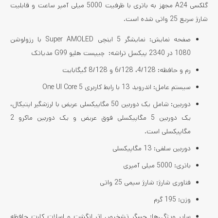
گلکسی A24 مجهز به باتری با ظرفیت 5000 میلی آمپر ساعت و قابلیت
شارژ سریع 25 واتی شده است.
صفحه نمایش: نمایشگر 5 اینچی Super AMOLED با رزولوشن
1080 در 2340 پیکسل تراشه: چیپست هلیو G99 مدیاتک
رم و حافظه: 4/128، 6/128 و 8/128 گیگابایت
سیستم عامل: اندروید 13 با رابط کاربری One UI Core 5
دوربین: شامل یک دوربین 50 مگاپیکسلی عریض با لرزشگیر اپتیکال،
یک دوربین 5 مگاپیکسلی فوق عریض و یک دوربین ماکرو 2
مگاپیکسلی است.
دوربین سلفی: 13 مگاپیکسلی
باتری: 5000 میلی آمپری
فناوری شارژ: شارژ سیمی 25 واتی
وزن: 195 گرم
سایر ویژگی‌ها: حسگر تشخیص اثر انگشت و اسلات کارت حافظه