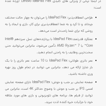
در اینجا برخی از ویژگی های کلیدی Lenovo IdeaPad Flex آورده شده
است:
طراحی انعطاف‌پذیر: IdeaPad Flex را می‌توان به چهار حالت مختلف
چرخاند و تا کرد و به شما انعطاف‌پذیری برای کار، بازی و ایجاد را به
روشی که برای شما راحت‌تر است می‌دهد.
عملکرد قدرتمند:IdeaPad Flex با پردازنده‌های نسل سیزدهم Intel®
Core™ یا AMD Ryzen™ 7 تأمین می‌شود، بنابراین می‌توانید حتی
سخت‌ترین وظایف را به راحتی انجام دهید.
عمر باتری طولانی: IdeaPad Flex تا 10 ساعت عمر باتری را با یک
بار شارژ ارائه می دهد، بنابراین می توانید در تمام طول روز بهره
وری داشته باشید.
صفحه نمایش پر جنب و جوش: IdeaPad Flex دارای صفحه نمایش
لمسی IPS پر جنب و جوش با وضوح حداکثر 4K است، بنابراین می
توانید از فیلم ها، برنامه های تلویزیونی و بازی های مورد علاقه
خود با جزئیات خیره کننده لذت ببرید.