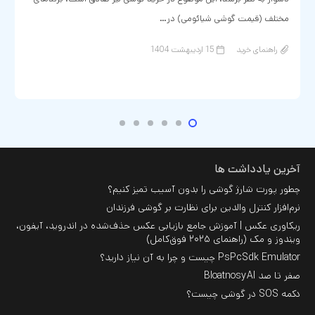
با پیشرفت‌های چشمگیر در تکنولوژی و هوش مصنوعی، ربات‌های هوشمند
کوچک و سخنگو به یکی از محبوب‌ترین انتخاب‌ها برای افرادی تبدیل
شده‌اند که به دنبال تجربه‌ای متفاوت از…
راهنمای خرید
22 اسفند 1403
بدون دیدگاه
آخرین یادداشت ها
چطور پورت شارژ گوشی را بدون آسیب تمیز کنیم؟
نرم‌افزار کنترل والدین برای نظارت بر گوشی فرزندان
ریکاوری عکس | آموزش جامع بازیابی عکس حذف‌شده در اندروید، آیفون،
ویندوز و مک (راهنمای ۲۰۲۵ فوق‌کامل)
PsPcSdk Emulator چیست و چرا به آن نیاز دارید؟
صفر تا صد BloatnosyAI
دکمه SOS در گوشی چیست؟