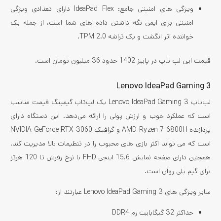
ویژگی های امنیتی جامع: IdeaPad Flex دارای تعدادی ویژگی
امنیتی برای ایمن نگه داشتن داده های شما است، از جمله یک
خواننده اثر انگشت و یک تراشه TPM 2.0.
قیمت این لپ تاپ در پاییز 1402 حدود 36 میلیون تومان است.
Lenovo IdeaPad Gaming 3
لپ‌تاپ Lenovo IdeaPad Gaming 3 یک لپ‌تاپ گیمینگ قیمت مناسب
است که عملکرد خوب و ارزش پولی را ارائه می‌دهد. این دستگاه دارای
پردازنده AMD Ryzen 7 6800H و گرافیک NVIDIA GeForce RTX 3060
است که می تواند اکثر بازی های محبوب را در تنظیمات بالا مدیریت کند.
همچنین دارای صفحه نمایش 15.6 اینچی FHD با نرخ رفرش تا 120 هرتز
برای گیم پلی روان است.
سایر ویژگی های Lenovo IdeaPad Gaming 3 عبارتند از:
حداکثر 32 گیگابایت رم DDR4