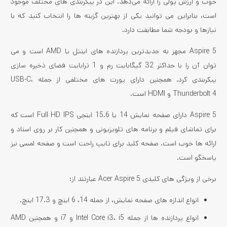
خوب و ارزش پولی را ارائه می‌دهد. این در پیکربندی های مختلف موجود
است، بنابراین می توانید یکی از بهترین گزینه ها را انتخاب کنید که با
نیازها و بودجه شما مطابقت دارد.
Aspire 5 مجهز به جدیدترین پردازنده های اینتل یا AMD است و می
توان آن را با حداکثر 32 گیگابایت رم و 1 ترابایت فضای ذخیره سازی
پیکربندی کرد. همچنین دارای پورت های مختلفی از جمله USB-C،
Thunderbolt 4 و HDMI است.
Aspire 5 دارای صفحه نمایش 14 یا 15.6 اینچی Full HD IPS است که
برای تماشای فیلم و برنامه های تلویزیونی و همچنین کار بر روی اسناد و
ارائه ها خوب است. صفحه کلید برای تایپ راحت است و صفحه لمسی نیز
پاسخگو است.
برخی از ویژگی های کلیدی Acer Aspire 5 عبارتند از:
انواع اندازه های صفحه نمایش، از جمله 14، 6 اینچ و 17.3 اینچ.
انواع پردازنده ها از جمله Intel Core i3، i5 و i7 و همچنین AMD