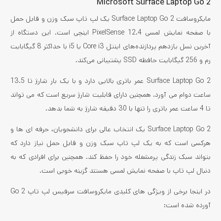
Microsoft Surface Laptop Go 2
مایکروسافت Surface Laptop Go 2 یک لپ تاپ سبک وزن و قابل حمل
با صفحه نمایش لمسی PixelSense 12.4 اینچی است. این دستگاه از
آخرین نسل یازدهم پردازنده‌های اینتل Core i3 یا i5 با حداکثر 8 گیگابایت
رم و 256 گیگابایت حافظه SSD پشتیبانی می‌کند.
Surface Laptop Go 2 عمر باتری بالایی دارد و با یک بار شارژ تا 13.5
ساعت دوام می آورد. همچنین دارای قابلیت شارژ سریع است که می تواند
تا 4 ساعت عمر باتری را تنها با 30 دقیقه شارژ به شما بدهد.
Surface Laptop Go 2 یک انتخاب عالی برای دانشجویان، حرفه ای ها و
هرکسی است که به یک لپ تاپ سبک وزن و قابل حمل نیاز دارد که
بتواند سبک زندگی پرمشغله خود را حفظ کند. همچنین برای افرادی که به
دنبال لپ تاپ با صفحه نمایش لمسی هستند گزینه خوبی است.
در اینجا برخی از ویژگی های کلیدی مایکروسافت سرفیس لپ تاپ Go 2
آورده شده است: