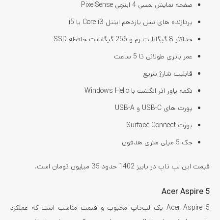
صفحه نمایش لمسی 4 اینچی PixelSense
پردازنده های نسل یازدهم اینتل Core i3 یا i5
حداکثر 8 گیگابایت رم و 256 گیگابایت حافظه SSD
عمر باتری طولانی تا 5 ساعت
قابلیت شارژ سریع
دکمه پاور اثر انگشت با Windows Hello
پورت های USB-C و USB-A
پورت Surface Connect
جک 5 میلی متری هدفون
قیمت این لپ تاپ در پاییز 1402 حدود 35 میلیون تومان است.
Acer Aspire 5
Acer Aspire 5 یک لپ‌تاپ محبوب و قیمت مناسب است که عملکرد