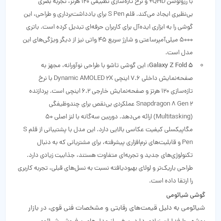
با رزولوشن QHD+ و نرخ تازه‌سازی تطبیقی 120 هرتز، تجربه بصری
بی‌نظیری ایجاد می‌کند. قلم S Pen برای یادداشت‌برداری و طراحی، این
گوشی را به ابزاری ایده‌آل برای کاربران حرفه‌ای تبدیل کرده است. باتری
5000 میلی‌آمپرساعتی و شارژ سریع 45 واتی نیز از دیگر ویژگی‌های این
مدل است.
Galaxy Z Fold 5:
این گوشی تاشو با طراحی نوآورانه، مجهز به
صفحه‌نمایش داخلی 7.6 اینچی Dynamic AMOLED 2X با نرخ
تازه‌سازی 120 هرتز و صفحه‌نمایش خارجی 6.2 اینچی است. پردازنده
Snapdragon 8 Gen 2 عملکردی بی‌نقص برای چندوظیفگی
(Multitasking) ارائه می‌دهد. دوربین سه‌گانه با لنز اصلی 50
مگاپیکسلی کیفیت عکاسی بالایی دارد. این مدل با پشتیبانی از قلم S
Pen و قابلیت‌های نرم‌افزاری پیشرفته، برای مشتریانی که به دنبال
تکنولوژی‌های جدید و تجربه‌ای متفاوت هستند، جذابیت زیادی دارد.
طراحی باریک‌تر و لولای بهبودیافته نسبت به نسل‌های قبلی، تجربه کاربری
را ارتقا داده است.
گوشی‌ شیائومی
شیائومی به دلیل قیمت‌های رقابتی و مشخصات فنی قوی، در بازار