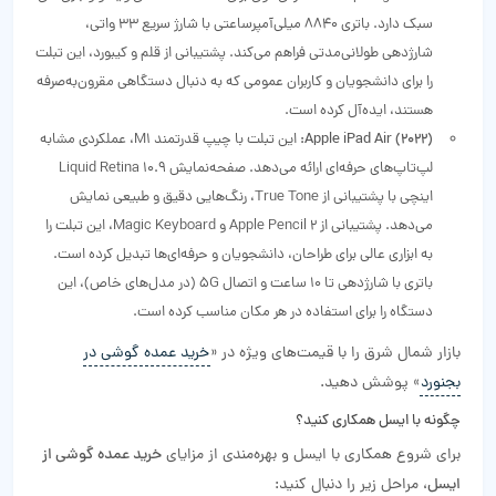
سبک دارد. باتری 8840 میلی‌آمپرساعتی با شارژ سریع 33 واتی،
شارژدهی طولانی‌مدتی فراهم می‌کند. پشتیبانی از قلم و کیبورد، این تبلت
را برای دانشجویان و کاربران عمومی که به دنبال دستگاهی مقرون‌به‌صرفه
هستند، ایده‌آل کرده است.
Apple iPad Air (2022):
این تبلت با چیپ قدرتمند M1، عملکردی مشابه
لپ‌تاپ‌های حرفه‌ای ارائه می‌دهد. صفحه‌نمایش Liquid Retina 10.9
اینچی با پشتیبانی از True Tone، رنگ‌هایی دقیق و طبیعی نمایش
می‌دهد. پشتیبانی از Apple Pencil 2 و Magic Keyboard، این تبلت را
به ابزاری عالی برای طراحان، دانشجویان و حرفه‌ای‌ها تبدیل کرده است.
باتری با شارژدهی تا 10 ساعت و اتصال 5G (در مدل‌های خاص)، این
دستگاه را برای استفاده در هر مکان مناسب کرده است.
بازار شمال شرق را با قیمت‌های ویژه در «
خرید عمده گوشی در
بجنورد
» پوشش دهید.
چگونه با ایسل همکاری کنید؟
برای شروع همکاری با ایسل و بهره‌مندی از مزایای
خرید عمده گوشی از
ایسل
، مراحل زیر را دنبال کنید: