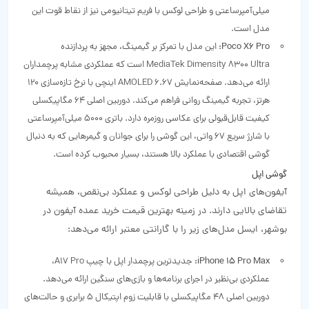
میلی‌آمپرساعتی و طراحی لوکس با فریم تیتانیومی نیز از نقاط قوت این
مدل است.
Poco X6 Pro:
این مدل با تمرکز بر گیمینگ، مجهز به پردازنده
MediaTek Dimensity 8300 Ultra است که عملکردی مشابه پرچمداران
ارائه می‌دهد. صفحه‌نمایش AMOLED 6.67 اینچی با نرخ تازه‌سازی 120
هرتز، تجربه گیمینگ روانی فراهم می‌کند. دوربین اصلی 64 مگاپیکسلی
کیفیت قابل‌قبولی برای عکاسی روزمره دارد. باتری 5000 میلی‌آمپرساعتی
با شارژ سریع 67 واتی، این گوشی را برای جوانان و گیمرهایی که به دنبال
گوشی اقتصادی با عملکرد بالا هستند، بسیار محبوب کرده است.
گوشی‌ اپل
آیفون‌های اپل به دلیل طراحی لوکس و عملکرد بی‌نقص، همیشه
تقاضای بالایی دارند. در زمینه بهترین قیمت خرید عمده آیفون در
بوشهر، ایسل مدل‌های زیر را با گارانتی معتبر ارائه می‌دهد:
iPhone 15 Pro Max:
جدیدترین پرچمدار اپل با چیپ A17 Pro،
عملکردی بی‌نظیر در اجرای برنامه‌ها و بازی‌های سنگین ارائه می‌دهد.
دوربین اصلی 48 مگاپیکسلی با قابلیت زوم اپتیکال 5 برابری و حالت‌های