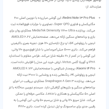
بوشهر طرفداران زیادی دارد. برخی از مدل‌های پرفروش شیائومی
عبارت‌اند از:
Redmi Note 13 Pro Plus:
این گوشی میان‌رده با دوربین اصلی 200
مگاپیکسلی و فناوری Super QPD، تصاویری با جزئیات فوق‌العاده ثبت
می‌کند. پردازنده MediaTek Dimensity 7200 Ultra عملکردی روان برای
بازی و برنامه‌های سنگین ارائه می‌دهد. صفحه‌نمایش AMOLED 6.67
اینچی با رزولوشن 1.5K و نرخ تازه‌سازی 120 هرتز، تجربه بصری باکیفیتی
فراهم می‌کند. باتری 5000 میلی‌آمپرساعتی با شارژ فوق‌سریع 120 واتی،
این گوشی را در کمتر از 20 دقیقه شارژ می‌کند. طراحی مقاوم با استاندارد
IP68 و گوریلا گلس Victus، ارزش خرید این مدل را افزایش داده است.
Xiaomi 14 Pro:
پرچمدار شیائومی با صفحه‌نمایش AMOLED 6.73
اینچی و رزولوشن 2K، رنگ‌هایی زنده و روشنایی تا 3000 نیت ارائه
می‌دهد. پردازنده Snapdragon 8 Gen 3 عملکردی بی‌رقیب در اجرای
برنامه‌های سنگین و بازی‌های گرافیکی دارد. سیستم دوربین سه‌گانه با لنز
اصلی 50 مگاپیکسلی و همکاری با Leica، عکاسی حرفه‌ای را ممکن
می‌کند. شارژ سریع 120 واتی و شارژ بی‌سیم 50 واتی، این گوشی را به
رقیبی جدی برای سامسونگ و اپل تبدیل کرده است. باتری 4880