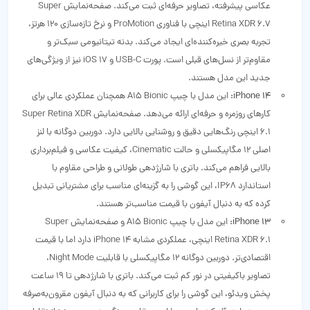
عکاسی پیشرفته، تصاویر حرفه‌ای ثبت می‌کند. صفحه‌نمایش Super
Retina XDR 6.7 اینچی با فناوری ProMotion و نرخ تازه‌سازی 120 هرتز،
تجربه بصری خیره‌کننده‌ای ایجاد می‌کند. بدنه تیتانیومی سبک‌تر و
مقاوم‌تر از نسل‌های قبلی است. پورت USB-C و iOS 17 نیز از ویژگی‌های
جدید این مدل هستند.
iPhone 14:
این مدل با چیپ A15 Bionic همچنان عملکردی عالی برای
کارهای روزمره و حرفه‌ای ارائه می‌دهد. صفحه‌نمایش Super Retina XDR
6.1 اینچی رنگ‌هایی دقیق و روشنایی بالایی دارد. دوربین دوگانه با لنز
اصلی 12 مگاپیکسلی و حالت Cinematic، کیفیت عکاسی و فیلم‌برداری
بالایی فراهم می‌کند. باتری با شارژدهی طولانی و طراحی مقاوم با
استاندارد IP68، این گوشی را به گزینه‌ای مناسب برای مشتریانی تبدیل
کرده که به دنبال آیفون با قیمت مناسب‌تر هستند.
iPhone 13:
این مدل با چیپ A15 Bionic و صفحه‌نمایش Super
Retina XDR 6.1 اینچی، عملکردی مشابه iPhone 14 دارد اما با قیمت
اقتصادی‌تر. دوربین دوگانه 12 مگاپیکسلی با قابلیت Night Mode،
تصاویر باکیفیتی در نور کم ثبت می‌کند. باتری با شارژدهی تا 19 ساعت
پخش ویدئو، این گوشی را برای کاربرانی که به دنبال آیفون مقرون‌به‌صرفه