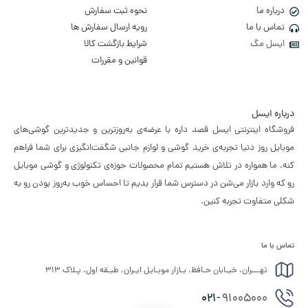
درباره ما
نحوه ثبت سفارش
تماس با ما
رویه ارسال سفارش ها
ایسل مگ
شرایط بازگشت کالا
قوانین و مقررات
درباره ایسل
فروشگاه اینترنتی ایسل قصد داره با عرضه‌ی به‌روزترین و جدیدترین گوشی‌های
موبایل روز دنیا تجربه‌ی خرید گوشی و لوازم جانبی شگفت‌انگیزی برای شما فراهم
کنه. ما همواره در تلاش هستیم تمام محصولات حوزه‌ی تکنولوژی و گوشی موبایل
رو که وارد بازار می‌شن در دسترس شما قرار بدیم تا احساس خوب به‌روز بودن رو به
شکلی متفاوت تجربه کنین.
تماس با ما
تهـــران، خیـابان حـافظ، بـازار موبـایل ایـران، طبـقه اول، پـلاک ۳۱۳
021-
91005000