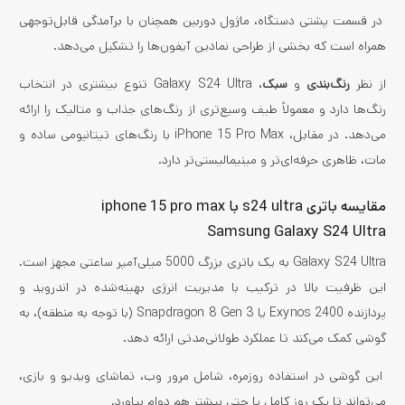
در قسمت پشتی دستگاه، ماژول دوربین همچنان با برآمدگی قابل‌توجهی
همراه است که بخشی از طراحی نمادین آیفون‌ها را تشکیل می‌دهد.
از نظر
رنگ‌بندی
و
سبک
، Galaxy S24 Ultra تنوع بیشتری در انتخاب
رنگ‌ها دارد و معمولاً طیف وسیع‌تری از رنگ‌های جذاب و متالیک را ارائه
می‌دهد. در مقابل، iPhone 15 Pro Max با رنگ‌های تیتانیومی ساده و
مات، ظاهری حرفه‌ای‌تر و مینیمالیستی‌تر دارد.
مقایسه باتری s24 ultra با iphone 15 pro max
Samsung Galaxy S24 Ultra
Galaxy S24 Ultra به یک باتری بزرگ 5000 میلی‌آمپر ساعتی مجهز است.
این ظرفیت بالا در ترکیب با مدیریت انرژی بهینه‌شده در اندروید و
پردازنده Exynos 2400 یا Snapdragon 8 Gen 3 (با توجه به منطقه)، به
گوشی کمک می‌کند تا عملکرد طولانی‌مدتی ارائه دهد.
این گوشی در استفاده روزمره، شامل مرور وب، تماشای ویدیو و بازی،
می‌تواند تا یک روز کامل یا حتی بیشتر هم دوام بیاورد.