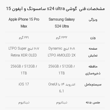
مشخصات فنی گوشی s24 ultra سامسونگ و آیفون 15
ویژگی
Samsung Galaxy
Apple iPhone 15 Pro
Max
S24 Ultra
وزن
۲۳۲ گرم
۲۲۱ گرم
صفحه
۶٫۸ اینچ Dynamic
۶٫۷ اینچ LTPO Super
نمایش
LTPO AMOLED 2X
Retina XDR OLED
حافظه
256GB / 512GB /
256GB / 512GB /
ذخیره‌سازی
1TB
1TB
سیستم‌عامل
اندروید ۱۴ با OneUI
iOS 17
6.1
جنس بدنه
تیتانیوم
تیتانیوم