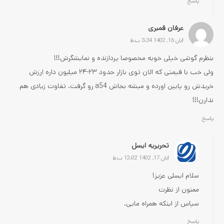
پاسخ
عرفان قمبری
آبان 16, 1402 3:34 ب.ظ
بنظرم گوشی خیلی خوبه مخصوصا پردازنده و نمایشگرش!!!
ولی خب با قیمتی که الان توی بازار حدود ۲۳-۲۴ میلیون داره ارزش
خریدش رو پایین اورده و میشه بجاش a54 رو گرفت. تفاوت زیادی هم
ندارن!!!
پاسخ
تحریریه ایسل
آبان 17, 1402 12:02 ب.ظ
سلام ایسلی عزیز!
ممنون از نظرت
سپاس از اینکه همراه مایی.
پاسخ