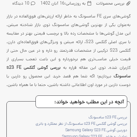
بررسی محصولات
به روزرسانی:
16 آبان 1402
10
دیدگاه
گوشی‌های سری FE سامسونگ به خاطر ارائه ارزش‌های فوق‌العاده در بازار
به‌عنوان یکی از بهترین گوشی‌های سامسونگ توی بازار شناخته میشن.
این مدل گوشی‌ها با مشخصات رده بالا و برچسب قیمتی بهتر در مقایسه
با سری اصلی گلکسی S23، ارائه میشن و ویژگی‌های فوق‌العاده‌ای دارن.
گلکسی S23 ترکیبی از مشخصات قدرتمند رو داره و در عین حال حتی از
قیمت خیلی مناسب‌تری هم برخورداره و این باعث تعجب بسیاری از
کاربران شده. توی این مقاله قراره به
بررسی گوشی گلکسی s23 FE
سامسونگ
بپردازیم؛ اگه شما هم قصد خرید این محصول رو دارین یا
دوست دارین در مورد اون اطلاعاتی داشته باشین، حتما با ما همراه باشین.
آنچه در این مطلب خواهید خواند:
بررسی s23 FE سامسونگ
بررسی گوشی گلکسی s23 FE سامسونگ از نظر عملکرد و باتری
دوربین گوشی Samsung Galaxy S23 FE
نمایش و طراحی Samsung Galaxy S23 FE