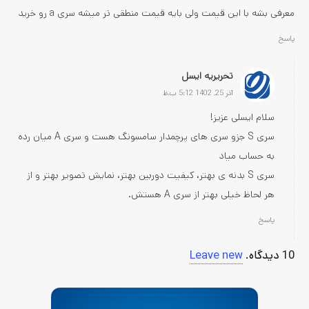
معرفی بشه با این قیمت ولی بایه قیمت منطقی تر میشه سری a رو خرید
پاسخ
تحریریه ایسل
آذر 25, 1402 5:12 ب.ظ
سلام ایسلی عزیز!
سری S جزو سری های پرچمدار سامسونگ هست و سری A میان‌ رده
به حساب میاد
سری S بدنه ی بهتر، کیفیت دوربین بهتر، نمایش تصویر بهتر و از
هر لحاظ خیلی بهتر از سری A هستش.
پاسخ
10
دیدگاه
.
Leave new