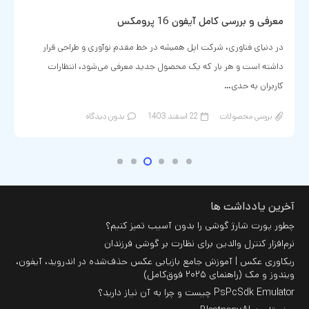
معرفی و بررسی کامل آیفون 16 پرومکس
در دنیای فناوری، شرکت اپل همیشه در خط مقدم نوآوری و طراحی قرار
داشته است و هر بار که یک محصول جدید معرفی می‌شود، انتظارات
کاربران به حدی…
بررسی محصولات
22 اسفند 1403
بدون دیدگاه
آخرین یادداشت ها
چطور پورت شارژ گوشی را بدون آسیب تمیز کنیم؟
نرم‌افزار کنترل والدین برای نظارت بر گوشی فرزندان
ریکاوری عکس | آموزش جامع بازیابی عکس حذف‌شده در اندروید، آیفون،
ویندوز و مک (راهنمای ۲۰۲۵ فوق‌کامل)
PsPcSdk Emulator چیست و چرا به آن نیاز دارید؟