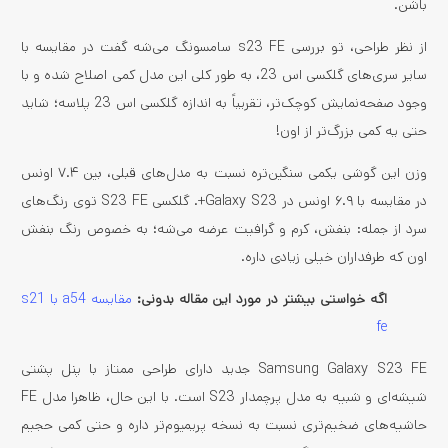
باشن.
از نظر طراحی، تو بررسی s23 FE سامسونگ می‌شه گفت در مقایسه با
سایر سری‌های گلکسی اس 23، به طور کلی این مدل کمی اصلاح‌ شده و با
وجود صفحه‌نمایش کوچک‌تر، تقریباً به اندازه گلکسی اس 23 پلاسه؛ شاید
حتی یه کمی بزرگ‌تر از اون!
وزن این گوشی یکمی سنگین‌تره نسبت به مدل‌های قبلی، بین ۷.۴ اونس
در مقایسه با ۶.۹ اونس در Galaxy S23+. گلکسی S23 FE توی رنگ‌های
سرد از جمله: بنفش، کرم و گرافیت عرضه می‌شه؛ به خصوص رنگ بنفش
اون که طرفداران خیلی زیادی داره.
اگه خواستی بیشتر در مورد این مقاله بدونی:
مقایسه a54 با s21
fe
Samsung Galaxy S23 FE جدید دارای طراحی ممتاز با پنل پشتی
شیشه‌ای و شبیه به مدل پرچمدار S23 است. با این حال، ظاهرا مدل FE
حاشیه‌های ضخیم‌تری نسبت به نسخه پریمیوم‌تر داره و حتی کمی حجیم