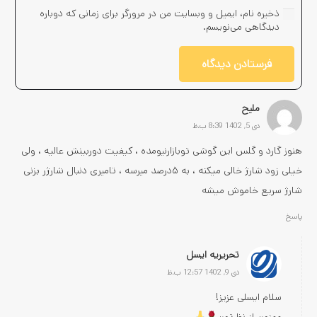
ذخیره نام، ایمیل و وبسایت من در مرورگر برای زمانی که دوباره
دیدگاهی می‌نویسم.
فرستادن دیدگاه
ملیح
دی 5, 1402 8:39 ب.ظ
هنوز گارد و گلس این گوشی توبازارنیومده ، کیفیت دوربینش عالیه ، ولی
خیلی زود شارژ خالی میکنه ، به ۵درصد میرسه ، تامیری دنبال شارژر بزنی
شارژ سریع خاموش میشه
پاسخ
تحریریه ایسل
دی 9, 1402 12:57 ب.ظ
سلام ایسلی عزیز!
ممنون از نظرتون