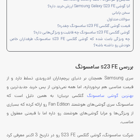
آیا گوشی Samsung Galaxy S23 FE ارزش خرید داره؟
سخن پایانی
سوالات متداول
قیمت گوشی گلکسی s23 FE سامسونگ چقدره؟
گوشی گلکسی s23 FE سامسونگ چه قابلیت و ویژگی‌هایی داره؟
چه ویژگی باعث شده که گوشی گلکسی s23 FE سامسونگ طرفداران خاص
خودش رو داشته باشه؟
بررسی s23 FE سامسونگ
سری Samsung همچنان بر دنیای پرچم‌داران اندرویدی تسلط دارد و از
قیمت مناسبی هم برخورداره. اما همه نمی‌تونن از پس خرید جدیدترین و
بهترین گوشی سامسونگ
گلکسی بربیان؛ به همین دلیل است که
سامسونگ سری گوشی‌های هوشمند Fan Edition رو ارائه کرده که بسیاری
از ویژگی‌ها و مزایا گوشی‌های هوشمند رو داره اما با قیمتی معقول و
مناسب.
شرکت سامسونگ، گوشی گلکسی S23 FE رو در تاریخ 3 اکتبر معرفی کرد