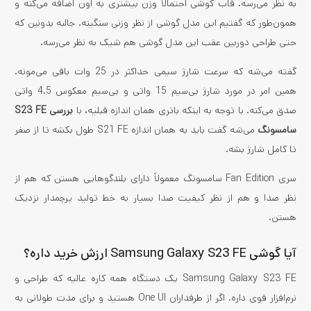
به نظر می‌رسه. قاب گوشی احتمالا وزن بیشتری به اون اضافه می‌کنه و
همون‌طور که گفتیم این مدل گوشی از نظر وزنی سنگینه. جالبه بدونین که
حتی طراحی دوربین عقب این مدل گوشی هم شیک به نظر می‌رسه.
گفته می‌شه که سرعت شارژ سیمی حداکثر در 25 وات باقی می‌مونه.
همین امر در مورد شارژ بی‌سیم 15 واتی و بی‌سیم معکوس 4.5 واتی
صدق می‌کنه. با توجه به اینکه باتری همان اندازه قبلیه، با
بررسی S23 FE
سامسونگ
می‌شه گفت باید به همان اندازه S21 FE طول بکشه تا از صفر
تا کامل شارژ بشه.
سری Fan Edition سامسونگ معمولاً دارای بلندگوهایی هستن که هم از
نظر صدا و هم از نظر کیفیت صدا بسیار به خط تولید پرچمدار نزدیک
هستن.
آیا گوشی Samsung Galaxy S23 FE ارزش خرید داره؟
Samsung Galaxy S23 FE یک دستگاه همه کاره عالیه که طراحی و
نرم‌افزار قوی‌ داره. اگر از طرفداران One UI هستید و برای مدت طولانی به