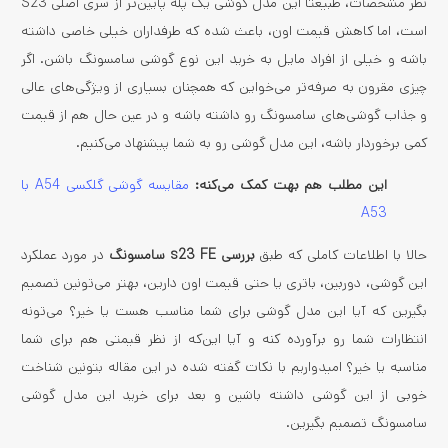
نظر مشخصات، طبیعتا این مدل گوشی یک پله پایین‌تر از سری اصلی S23
است، اما کاهش قیمت اون، باعث شده که طرفداران خیلی خاصی داشته
باشه و خیلی از افراد مایل به خرید این نوع گوشی سامسونگ باشن. اگر
چیزی مقرون به صرفه‌تر می‌خواین که همچنان بسیاری از ویژگی‌های عالی
و جذاب گوشی‌های سامسونگ رو داشته باشه و در عین حال هم از قیمت
کمی برخوردار باشه، این مدل گوشی رو به شما پیشنهاد می‌کنیم.
این مطلب هم بهت کمک می‌کنه:
مقایسه گوشی گلکسی A54 با
A53
حالا با اطلاعات کاملی که طبق
بررسی s23 FE سامسونگ
در مورد عملکرد
این گوشی، دوربین، باتری یا حتی قیمت اون دارین، بهتر می‌تونین تصمیم
بگیرین که آیا این مدل گوشی برای شما مناسب هست یا خیر؟ می‌تونه
انتظارات شما رو برآورده کنه و آیا این‌که از نظر قیمتی هم برای شما
مناسبه یا خیر؟ امیدواریم با نکات گفته شده در این مقاله بتونین شناخت
خوبی از این گوشی داشته باشین و بعد برای خرید این مدل گوشی
سامسونگ تصمیم بگیرین.