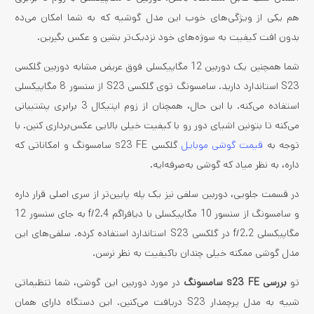
هم یکی از ویژگی‌های خوب این مدل گوشیه که به شما امکان می‌ده
بدون افت کیفیت به سوژه‌های خود نزدیک‌تر بشین و عکس بگیرین.
شما همچنین یک دوربین 12 مگاپیکسلی فوق عریض مشابه دوربین گلکسی
S23 استاندارد دارید. سامسونگ توی گلکسی S23 از سنسور 8 مگاپیکسلی
استفاده می‌کنه. با این حال، همچنان از زوم اپتیکال 3 برابری پشتیبانی
می‌کنه تا بتونین اشیای دور رو با کیفیت خیلی بالایی عکس‌برداری کنین. با
توجه به
قیمت گوشی موبایل
گلکسی s23 FE سامسونگ و امکاناتی که
داره، به نظر میاد که گوشی به‌صرفه‌ایه.
در قسمت جلویی، دوربین سلفی نیز یک پله پایین‌تر از سری اصلی قرار داره
و سامسونگ از سنسور 10 مگاپیکسلی با دیافراگم f/2.4 به جای سنسور 12
مگاپیکسلی f/2.2 در گلکسی S23 استاندارد استفاده کرده. سلفی‌های این
مدل گوشی ممکنه خیلی چندان باکیفیت به نظر نرسن.
تو
بررسی s23 FE سامسونگ
در مورد دوربین این گوشی، شما تنظیماتی
شبیه به مدل پرچمدار S23 دریافت می‌کنین. این دستگاه دارای همان