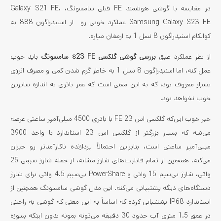
در مقایسه با گوشی هوشمند FE قبلی سامسونگ، Galaxy S21 FE،
Samsung Galaxy S23 FE عملکرد خوبی رو از اسنپدراگون 888 به
کوالکام اسنپدراگون 8 نسل 1 به ارمغان میاره.
از نظر عملکرد طبق
بررسی گوشی گلکسی s23 FE سامسونگ
باید خوب
عمل کنه، اما اسنپدراگون 8 نسل 1 به خاطر گرم شدن کمی و مصرف انرژی
بسیار معروف بود، که به این معنی است که عمر باتری به اندازه سایرین
خوب نخواهد بود.
خبر خوب این‌که گلکسی اس 23 FE با باتری 4500 میلی‌آمپر ساعتی عرضه
می‌شه که بسیار بزرگتر از گلکسی اس 23 استاندارد با واحد 3900
میلی‌آمپر ساعتی است، بنابراین احتمالاً پردازنده ناکارآمدتر رو جبران
می‌کنه. همچنین از تمام قابلیت‌های شارژ مشابه، از جمله شارژ سیمی 25
واتی، شارژ بی‌سیم 15 واتی و PowerShare بی‌سیم 4.5 واتی برای شارژ
دستگاه‌های دیگه پشتیبانی می‌کنه. این مدل گوشی سامسونگ همچنین از
استاندارد IP68 پشتیبانی کرده که اساساً به این معنی که گوشی به راحتی
در عمق 1.5 متری آب حدود 30 دقیقه می‌تونه بمونه بدون اینکه بسوزه