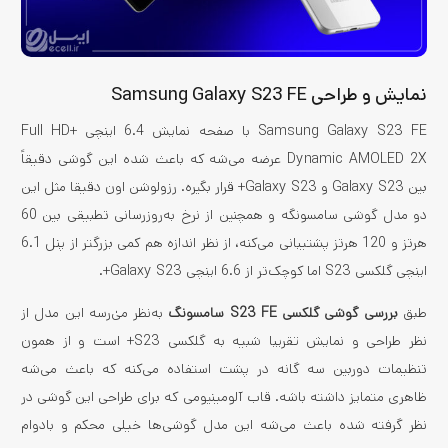
نمایش و طراحی Samsung Galaxy S23 FE
Samsung Galaxy S23 FE با صفحه نمایش 6.4 اینچی Full HD+
Dynamic AMOLED 2X عرضه می‌شه که باعث شده این گوشی دقیقاً
بین Galaxy S23 و Galaxy S23+ قرار بگیره. رزولوشن اون دقیقا مثل این
دو مدل گوشی سامسونگه و همچنین از نرخ به‌روزرسانی تطبیقی بین 60
هرتز و 120 هرتز پشتیبانی می‌کنه، از نظر اندازه هم کمی بزرگتر از پنل 6.1
اینچی گلکسی S23 اما کوچک‌تر از 6.6 اینچی Galaxy S23+.
طبق
بررسی گوشی گلکسی S23 FE سامسونگ
به‌نظر می‌ٰرسه این مدل از
نظر طراحی و نمایش تقریبا شبیه به گلکسی S23+ است و از همون
تنظیمات دوربین سه گانه در پشت استفاده می‌کنه که باعث می‌شه
ظاهری متمایز داشته باشه. قاب آلومینیومی که برای طراحی این گوشی در
نظر گرفته شده باعث می‌شه این مدل گوشی‌ها خیلی محکم و بادوام