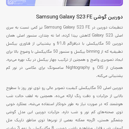
دوربین گوشی Samsung Galaxy S23 FE
تنظیمات دوربین در Samsung Galaxy S23 FE نیز کمی نسبت به سری
اصلی Galaxy S23 کاهش پیدا کرده، اما نه چندان. سنسور اصلی همان
دوربین 50 مگاپیکسلی با دیافراگم f/1.8 و پشتیبانی از فناوری پیکسل
تطبیقیه که از binning پیکسل و سنسور 50 مگاپیکسلی با وضوح بالا برای
ایجاد تصویری واضح و همچنین از ترکیب چهار پیکسل در یک بهره می‌بره.
همچنان از OIS و Nightography سامسونگ برای عکاسی در نور کم
پشتیبانی می‌کنه.
دوربین اصلی 50 مگاپیکسلی کیفیت تصویر عالی رو توی نور روز با سطوح
بالایی از جزئیات و دقت رنگ ارائه می‌ده. همچنین به لطف حالت شب
هوشمند که در صورت نیاز به طور خودکار استفاده می‌شه، عملکرد خوبی
توی صحنه‌های کم نور و شب داره. جزئیات دوربین این مدل گوشی
چشمگیر هستن، اگرچه ممکنه بعضی از نویزها توی مناطق تاریک مثل
آسمان شب قابل مشاهده باشن. دوربین 8 مگاپیکسلی با زوم 3 برابری