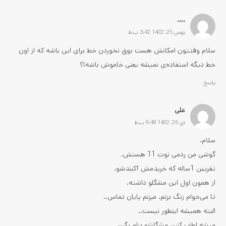
....
بهمن 25, 1402 3:42 ب.ظ
سلام وقتتون امکانش هست بوق نخوردن خط برای این باشه که از اون
خط دیگه استفاده‌ی نمیشه یعنی خاموش باشه!؟
پاسخ
علی
دی 26, 1402 9:48 ب.ظ
سلام.
گوشی من ردمی نوت 11 هستش.
تقریبن 1ساله که خریدمش آکبندشو.
از همون اول این مشگلو داشته.
تا می‌خوام زنگ بزنم. میزنم پایان تماس..
البته همیشه اینطور نیست..
میشه لطف کنین مشگلشو برام بگین…