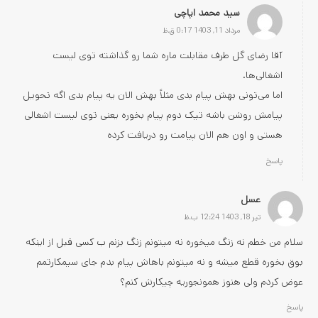
سید محمد اپاچی
مرداد 11, 1403 0:17 ق.ظ
آقا رضای گل طرف مقابلت ماره شما رو گذاشته توی لیست
اشغالی‌ها.
اما می‌تونی بهش پیام بدی مثلاً بهش الان یه پیام بدی اگه تحویل
پیامش روشن باشه تیک دوم پیام بخوره یعنی توی لیست اشغالی
هستی و اون هم الان پیامت رو دریافت کرده
پاسخ
عسل
تیر 18, 1403 12:24 ب.ظ
سلام من خطم نه زنگ میخوره نه میتونم زنگ بزنم ب کسی قبل از اینکه
بوق بخوره قطع میشه و نه میتونم باهاش پیام بدم جای سیمکارتمم
عوض کردم ولی هنوز همونجوریه چیکارش کنم؟
پاسخ