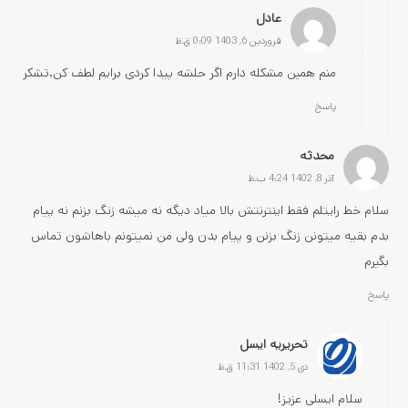
عادل
فروردین 6, 1403 0:09 ق.ظ
منم همین مشکله دارم اگر حلشه پیدا کردی برایم لطف کن.تشکر
پاسخ
محدثه
آذر 8, 1402 4:24 ب.ظ
سلام خط رایتلم فقط اینترنتش بالا میاد دیگه نه میشه زنگ بزنم نه پیام
بدم بقیه میتونن زنگ بزنن و پیام بدن ولی من نمیتونم باهاشون تماس
بگیرم
پاسخ
تحریریه ایسل
دی 5, 1402 11:31 ق.ظ
سلام ایسلی عزیز!