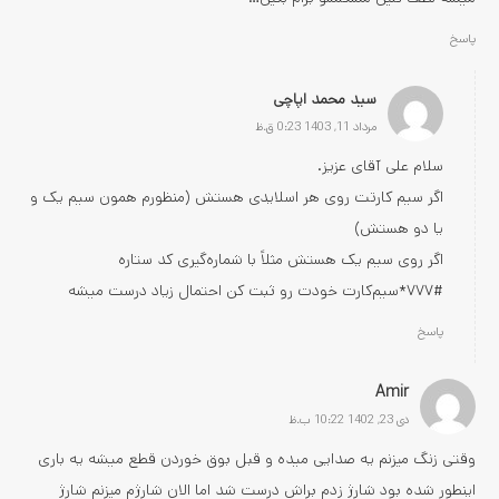
پاسخ
سید محمد اپاچی
مرداد 11, 1403 0:23 ق.ظ
سلام علی آقای عزیز.
اگر سیم کارتت روی هر اسلایدی هستش (منظورم همون سیم یک و
یا دو هستش)
اگر روی سیم یک هستش مثلاً با شماره‌گیری کد ستاره
#۷۷۷*سیم‌کارت خودت رو ثبت کن احتمال زیاد درست میشه
پاسخ
Amir
دی 23, 1402 10:22 ب.ظ
وقتی زنگ میزنم یه صدایی میده و قبل بوق خوردن قطع میشه یه باری
اینطور شده بود شارژ زدم براش درست شد اما الان شارژم میزنم شارژ