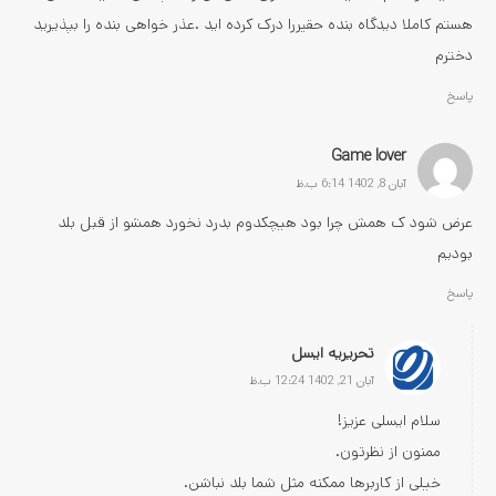
هستم کاملا دیدگاه بنده حقیررا درک کرده اید .عذر خواهی بنده را بپذیرید
دخترم
پاسخ
Game lover
آبان 8, 1402 6:14 ب.ظ
عرض شود ک همش چرا بود هیچکدوم بدرد نخورد همشو از قبل بلد
بودیم
پاسخ
تحریریه ایسل
آبان 21, 1402 12:24 ب.ظ
سلام ایسلی عزیز!
ممنون از نظرتون.
خیلی از کاربرها ممکنه مثل شما بلد نباشن.