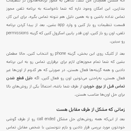
اگه مشکل همچنان حل نشد، نگاهی به مجوز برنامه‌هاتون در تنظیمات
بندازین. این امکان وجود داره که شما ناخواسته به برنامه تلفن مجوز
تماس نداده باشین و به همین دلیل هم نتونه تماس بگیره. برای این کار،
قسمت تنظیمات رو باز کنین و وارد app بشین. بعد از پیدا کردن برنامه
تلفن، اون رو باز کنین. اون قدر پایین اسکرول کنین که گزینه permissions
رو ببینین.
بعد از کلیک روی این بخش، گزینه phone رو انتخاب کنین. حالا مطمئن
بشین که شما تمام مجوزهای لازم برای برقراری تماس رو به این برنامه
دادین و همه گزینه‌ها فعال هستن. در صورتی که هر کدوم از اون‌ها غیر
فعال هستن، به‌راحتی می‌تونین اون رو فعال کنین. اگه
دلیل قطع شدن
تماس قبل از بوق خوردن
از طرف شما باشه، احتمالاً یکی از روش‌های بالا
برای حل اون‌ها مناسب هستن.
زمانی که مشکل از طرف مقابل هست
بعد از این‌که همه روش‌های حل مشکل call ended رو از طرف گوشی
خودتون مورد بررسی قرار دادین و بازم نتونستین با شخص مقابل تماس