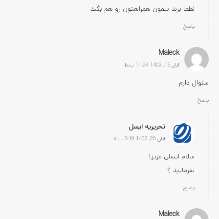
لطفا برند تلفون همراهتون رو هم بگید
پاسخ
Maleck
آبان 15, 1402 11:24 ب.ظ
سئوال دارم
پاسخ
تحریریه ایسل
آبان 20, 1402 3:19 ب.ظ
سلام ایسلی عزیز!
بفرمایید ؟
پاسخ
Maleck