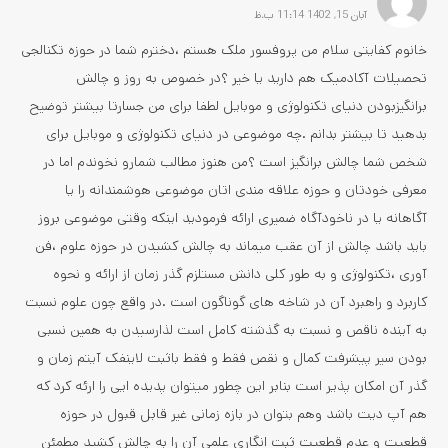
آبان 15, 1402 11:14 ب.ظ
خانوم کفایتی سلام من پروفسور ملک هستم ،دخترم شما در حوزه تکنالجی
تحصیلات آکادمیک هم دارید یا خیر ؟در خصوص به روز و چالش
برانگیزبودن دنیای تکنولوژی و موبایل لطفا برای من جسارتا بیشتر توضیح
بدهید تا بیشتر بدانم .چه موضوعی در دنیای تکنولوژی و موبایل برای
شخص شما چالش برانگیز است ؟من هنوز مطالب شمارو نخوندم اما در
معرفی خودتان و حوزه علاقه مندی اتان موضوعی هوشمندانه را یا
آگاهانه یا در ناخودآگاه ضمیری ارائه فرمودید اینکه وقتی موضوعی بروز
باید باشد چالش از آن عقب میماند به چالش کشیدن در حوزه علوم ،فن
آوری ،تکنولوژی و به طور کلی دانش مستلزم گذر زمان از ارائه و نحوه
کاربرد و راهبرد آن در شاخه های گوناگون است .در واقع چون علوم نسبت
به آینده ناقص و نسبت به گذشته کامل است لذارسیدن به همین نسبی
بودن سیر پیشرفت کمال و نقص فقط و فقط باثبت لاینفک آیتم زمان و
گذر آن امکان پذیر است بنابر این چطور میتوان پدیده ایی را ارئه کرد که
هم آپ دیت باشد وهم بتوان در بازه زمانی غیر قابل قبول در حوزه
قطعیت و عدم قطعیت ثبت انگاری علمی آن را به چالش کشید مطمئن