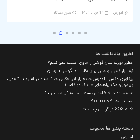
آموزش
17 خرداد 1404
بدون دیدگاه
آخرین یادداشت ها
چطور پورت شارژ گوشی را بدون آسیب تمیز کنیم؟
نرم‌افزار کنترل والدین برای نظارت بر گوشی فرزندان
ریکاوری عکس | آموزش جامع بازیابی عکس حذف‌شده در اندروید، آیفون،
ویندوز و مک (راهنمای ۲۰۲۵ فوق‌کامل)
PsPcSdk Emulator چیست و چرا به آن نیاز دارید؟
صفر تا صد BloatnosyAI
دکمه SOS در گوشی چیست؟
دسته بندی ها محبوب
آموزش