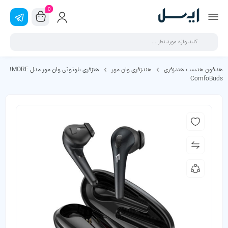
0
هدفون هدست هندزفری
هندزفری وان مور
هنزفری بلوتوثی وان مور مدل 1MORE
ComfoBuds