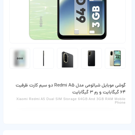
گوشی موبایل شیائومی مدل Redmi A5 دو سیم کارت ظرفیت
64 گیگابایت و رم 3 گیگابایت
Xiaomi Redmi A5 Dual SIM Storage 64GB And 3GB RAM Mobile
Phone