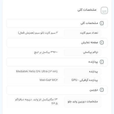
مشخصات کلی
مشخصات کلی
تعداد سیم کارت
2 سیم کارت نانو سیم (همزمان فعال)
صفحه نمایش
تراکم پیکسلی
~396 پیکسل بر اینچ
پردازنده
پردازنده
Mediatek Helio G91 Ultra (12 nm)
پردازنده گرافیکی - GPU
Mali-G52 MC2
دوربین
13 مگاپیکسل لنز واید، دریچه دیافراگم
مشخصات دوربین واید جلو
f/2.5