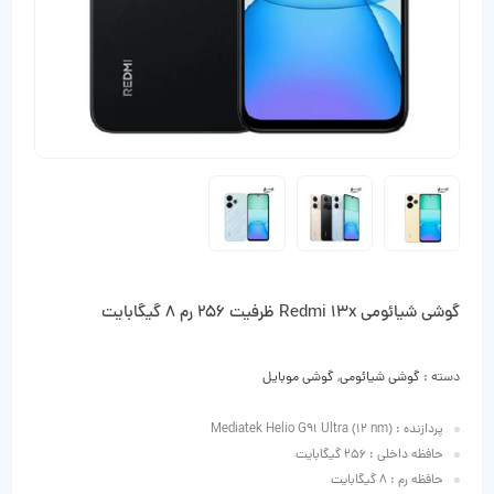
گوشی شیائومی Redmi 13x ظرفیت 256 رم 8 گیگابایت
دسته :
گوشی شیائومی
,
گوشی موبایل
پردازنده : Mediatek Helio G91 Ultra (12 nm)
حافظه داخلی : 256 گیگابایت
حافظه رم : 8 گیگابایت