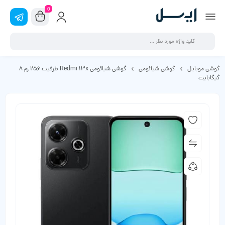
0
گوشی موبایل
گوشی شیائومی
گوشی شیائومی Redmi 13x ظرفیت 256 رم 8
گیگابایت