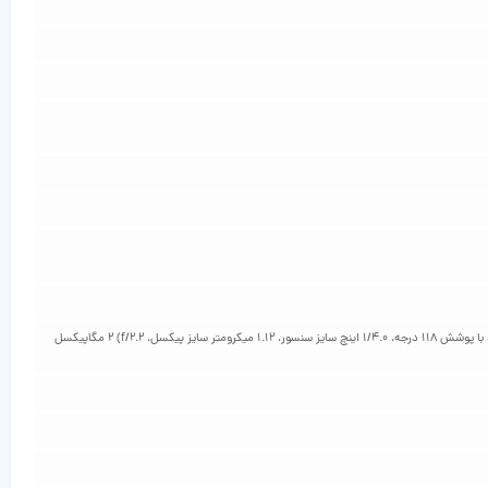
64 مگاپیکسل (لنز واید 26 میلی‌متری، فوکوس خودکار با تشخیص فاز، 1/1.97 اینچ سایز سنسور، 0.7 میکرومتر سایز پیکسل، f/1.8) 8 مگاپیکسل (لنز اولتراواید با پوشش 118 درجه، 1/4.0 اینچ سایز سنسور، 1.12 میکرومتر سایز پیکسل، f/2.2) 2 مگاپیکسل