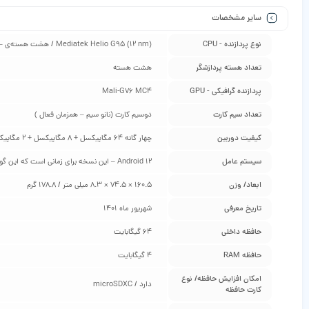
سایر مشخصات
نوع پردازنده - CPU
Mediatek Helio G95 (12 nm) / هشت هسته‌ی – دو هسته 2.05 گیگاهرتز Cortex-A76 به همراه شش هسته 2.0 گیگاهرتز Cortex-A55
تعداد هسته پردازشگر
هشت هسته
پردازنده گرافیکی - GPU
Mali-G76 MC4
تعداد سیم کارت
دوسیم کارت (نانو سیم – همزمان فعال )
کیفیت دوربین
چهار گانه 64 مگاپیکسل + 8 مگاپیکسل + 2 مگاپیکسل + 2 مگاپیکسل
سیستم عامل
Android 12 – این نسخه برای زمانی است که این گوشی معرفی شده است و ممکن است در هنگام خرید شما، آپدیت جدیدتری برای آن آمده باشد و به اندروید ورژن بالاتر ارتقا پیدا کند / رابط کاربری MIUI 13
ابعاد/ وزن
160.5 × 74.5 × 8.3 میلی متر / 178.8 گرم
تاریخ معرفی
شهریور ماه 1401
حافظه داخلی
64 گیگابایت
حافظه RAM
4 گیگابایت
امکان افزایش حافظه/ نوع
دارد / microSDXC
کارت حافظه