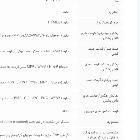
ها
اینفرارد
دارد
مرورگر وب/ نوع
دارد / HTML5
پخش موسیقی/ فرمت‌ های
دارد / MP4/H.264 player- MP3/eAAC+/WAV/Flac player ممکن است برخی از فرمت‌ها جهت پخش نیاز به نصب نرم‌افزار مخصوص به خود را داشته باشند
قابل پخش
ضبط صدا/ فرمت ضبط
دارد / AAC , AMR – ممکن است برخی از فرمت‌ها جهت پخش نیاز به نصب نرم‌افزار مخصوص به خود را داشته باشند
کردن
پخش ویدئو/ فرمت‌ های
MP4 / WMV / H.264 player سایر فرمت ها ممکن است برخی از فرمت‌ها جهت پخش نیاز به نصب نرم‌افزار مخصوص به خود را داشته باشند
قابل پخش
ضبط ویدئو/ فرمت ضبط
دارد (دوربین) / H.263, H.264 , 3GP , MP4 – ممکن است برخی از فرمت‌ها جهت پخش نیاز به نصب نرم‌افزار مخصوص به خود را داشته باشند
کردن
نمایش عکس/ فرمت‌ های
دارد / BMP , GIF , JPG , PNG , WEBP – ممکن است برخی از فرمت‌ها جهت پخش نیاز به نصب نرم‌افزار مخصوص به خود را داشته باشند
قابل پخش
فرمت عکس‌ های دوربین
JPG
سنسورها
حسگر اثر انگشت در کنار قاب (Fingerprint (side-mounted ، شتاب سنج (Accelerometer)، قطب نما (Compass) ، سنسور مجاورت (proximity) ژیروسکوپ (gyro)
مقاومت در برابر آب و گرد
گواهی IP53 برای مقاومت در برابر گردوغبار و پاشش آب
و غبار/ درجه گواهینامه