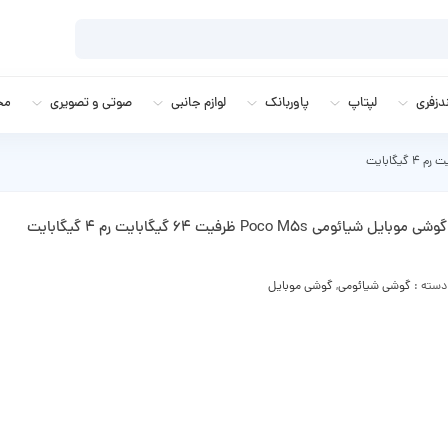
زفری
لپتاپ
پاوربانک
لوازم جانبی
صوتی و تصویری
مج
گوشی موبایل شیائومی Poco M5s ظرفیت 64 گیگابایت رم 4 گیگابایت
دسته :
گوشی شیائومی
,
گوشی موبایل