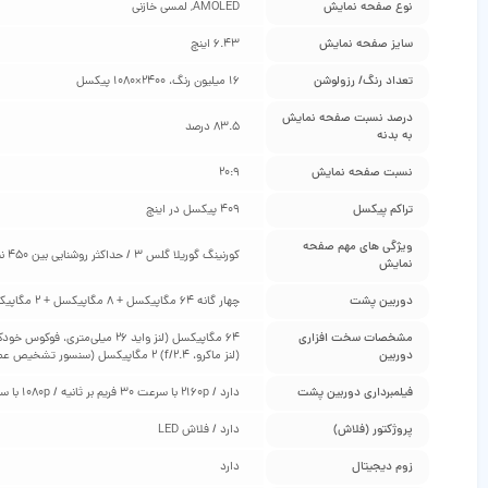
نوع صفحه نمایش
AMOLED, لمسی خازنی
سایز صفحه نمایش
6.43 اینچ
تعداد رنگ/ رزولوشن
16 میلیون رنگ، 2400×1080 پیکسل
درصد نسبت صفحه نمایش
83.5 درصد
به بدنه
نسبت صفحه نمایش
20:9
تراکم پیکسل
409 پیکسل در اینچ
ویژگی‌ های مهم صفحه
کورنینگ گوریلا گلس 3 / حداکثر روشنایی بین 450 نیت تا 1100 نیت
نمایش
دوربین پشت
چهار گانه 64 مگاپیکسل + 8 مگاپیکسل + 2 مگاپیکسل + 2 مگاپیکسل
مشخصات سخت‌ افزاری
دوربین
(لنز ماکرو، f/2.4) 2 مگاپیکسل (سنسور تشخیص عمق تصویر، f/2.4)
فیلمبرداری دوربین پشت
دارد / 2160p با سرعت 30 فریم بر ثانیه / 1080p با سرعت 30 و 60 و 120 فریم بر ثانیه
پروژکتور (فلاش)
دارد / فلاش LED
زوم دیجیتال
دارد