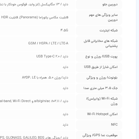
دوربین جلو
دارد / 13 مگاپیکسل (لنز واید، فوکوس خودکار با تشخیص فاز، 1/3.06 اینچ سایز سنسور، 1.12 میکرومتر سایز پیکسل، f/2.5)
سایر ویژگی‌ های مهم
قابلیت عکاسی پانوراما (Panorama), قابلیت HDR در عکاسی
دوربین
شبکه اینترنت
4.5G
شبکه‌ های مخابراتی قابل
GSM / HSPA / LTE / LTE-A
پشتیبانی
پورت USB/ ورژن و نوع
دارد / USB Type-C 2.0
امکان شارژ از طریق USB
دارد
بلوتوث/ ورژن و ویژگی
دارد/ ورژن 5.0، همراه با A2DP، LE
جک 3.5 میلی متری صدا
دارد
شبکه Wi-Fi (وایرلس)/
دارد / 802.11 a/b/g/n/ac و dual-band, Wi-Fi Direct
ورژن
امکان Wi-Fi Hotspot
دارد
NFC
دارد
موقعیت‌ نما GPS/ ویژگی‌
دارد / ویژگی های A-GPS, GLONASS, GALILEO, BDS