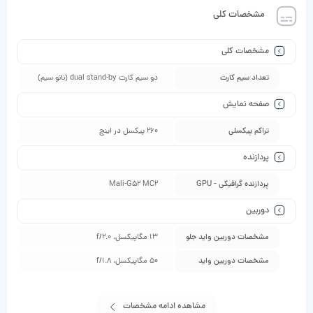
مشخصات کلی
مشخصات کلی
تعداد سیم کارت
دو سیم‌ کارت dual stand-by (نانو سیم)
صفحه نمایش
تراکم پیکسلی
260 پیکسل در اینچ
پردازنده
پردازنده گرافیکی - GPU
Mali-G52 MC2
دوربین
مشخصات دوربین واید جلو
13 مگاپیکسل، f/2.0
مشخصات دوربین واید
50 مگاپیکسل، f/1.8
مشاهده ادامه مشخصات