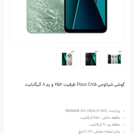
گوشی شیائومی Poco C75 ظرفیت 256 و رم 8 گیگابایت
پردازنده : Mediatek G81 Ultra (12 nm)
حافظه داخلی : 256 گیگابایت
حافظه رم : 8 گیگابایت
سایز صفحه نمایش :6.88 اینچ