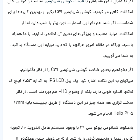
اگر به دنبال تلفن همراهی با
قیمت گوشی شیائومی
مناسب و درعین حال
امکانات کافی می‌گردید، گوشی شیائومی C31 یکی از بهترین گزینه‌ها برای
شماست. اگر شما هم نام این اسمارت فون برتر را شنیده‌اید اما از
امکانات، مزایا، معایب و ویژگی‌های دقیق آن اطلاعی ندارید، با ما همراه
باشید. چراکه در مقاله امروز هرآنچه را که باید درباره این دستگاه بدانید،
به شما می‌گوییم.
اگر بخواهیم به‌طور خلاصه گوشی شیائومی C31 را از نظر بگذرانیم،
می‌توان به این نکات اشاره کرد: یک پنل IPS LCD به اندازه 6.53 اینچ که
نه‌تنها اندازه خوبی دارد، بلکه از وضوح HD+ هم بهره‌مند است. از نظر
سخت‌افزاری هم همه چیز در این دستگاه از طریق چیپست پایه 12nm
Helio P35 انجام می‌شود.
به‌علاوه، شیائومی پوکو سی 31 با وجود سیستم عامل اندروید 10، تجربه
کاربری تمیز و منحصربه‌فردی را به شما ارائه می‌دهد. چنین عملکردی از