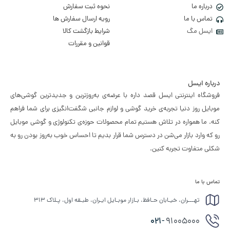
درباره ما
نحوه ثبت سفارش
تماس با ما
رویه ارسال سفارش ها
ایسل مگ
شرایط بازگشت کالا
قوانین و مقررات
درباره ایسل
فروشگاه اینترنتی ایسل قصد داره با عرضه‌ی به‌روزترین و جدیدترین گوشی‌های
موبایل روز دنیا تجربه‌ی خرید گوشی و لوازم جانبی شگفت‌انگیزی برای شما فراهم
کنه. ما همواره در تلاش هستیم تمام محصولات حوزه‌ی تکنولوژی و گوشی موبایل
رو که وارد بازار می‌شن در دسترس شما قرار بدیم تا احساس خوب به‌روز بودن رو به
شکلی متفاوت تجربه کنین.
تماس با ما
تهـــران، خیـابان حـافظ، بـازار موبـایل ایـران، طبـقه اول، پـلاک ۳۱۳
021-
91005000