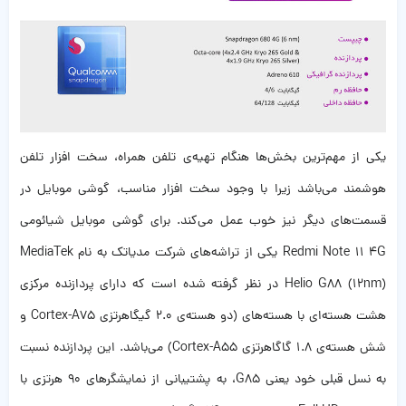
یکی از مهم‌ترین بخش‌ها هنگام تهیه‌ی تلفن همراه، سخت افزار تلفن
هوشمند می‌باشد زیرا با وجود سخت افزار مناسب، گوشی موبایل در
قسمت‌های دیگر نیز خوب عمل می‌کند‌. برای گوشی موبایل شیائومی
Redmi Note 11 4G یکی از تراشه‌های شرکت مدیاتک به نام MediaTek
Helio G88 (12nm) در نظر گرفته شده است که دارای پردازنده مرکزی
هشت هسته‌ای با هسته‌های (دو هسته‌ی 2.0 گیگاهرتزی Cortex-A75 و
شش هسته‌ی 1.8 گاگاهرتزی Cortex-A55) می‌باشد. این پردازنده نسبت
به نسل قبلی خود یعنی G85، به پشتیبانی از نمایشگرهای 90 هرتزی با