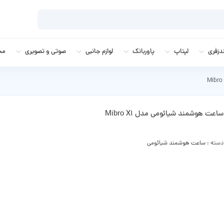
زفری
لپتاپ
پاوربانک
لوازم جانبی
صوتی و تصویری
مج
ساعت هوشمند شیائومی مدل Mibro X1
دسته :
ساعت هوشمند شیائومی