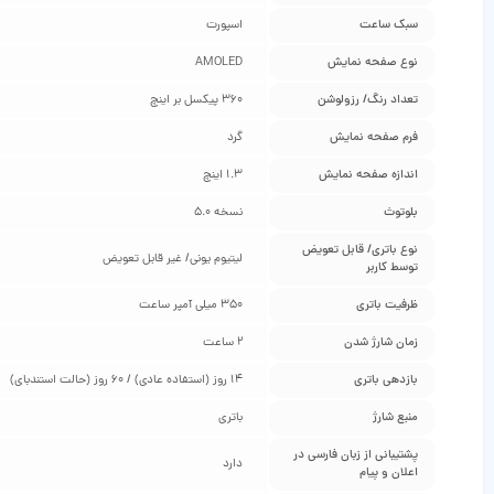
سبک ساعت
اسپورت
نوع صفحه نمایش
AMOLED
تعداد رنگ/ رزولوشن
360 پیکسل بر اینچ
فرم صفحه نمایش
گرد
اندازه صفحه نمایش
1.3 اینچ
بلوتوث
نسخه 5.0
نوع باتری/ قابل تعویض
لیتیوم یونی/ غیر قابل تعویض
توسط کاربر
ظرفیت باتری
350 میلی آمپر ساعت
زمان شارژ شدن
2 ساعت
بازدهی باتری
14 روز (استفاده عادی) / 60 روز (حالت استندبای)
منبع شارژ
باتری
پشتیبانی از زبان فارسی در
دارد
اعلان و پیام