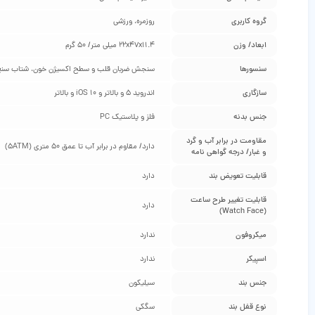
گروه کاربری
روزمره، ورزشی
ابعاد/ وزن
22x47x11.4 میلی متر/ 50 گرم
سنسورها
سنجش ضربان قلب و سطح اکسیژن خون، شتاب سن
سازگاری
اندروید 5 و بالاتر و iOS 10 و بالاتر
جنس بدنه
فلز و پلاستیک PC
مقاومت در برابر آب و گرد
دارد/ مقاوم در برابر آب تا عمق 50 متری (5ATM)
و غبار/ درجه گواهی‌ نامه
قابلیت تعویض بند
دارد
قابلیت تغییر طرح ساعت
دارد
(Watch Face)
میکروفون
ندارد
اسپیکر
ندارد
جنس بند
سیلیکون
نوع قفل بند
سگکی