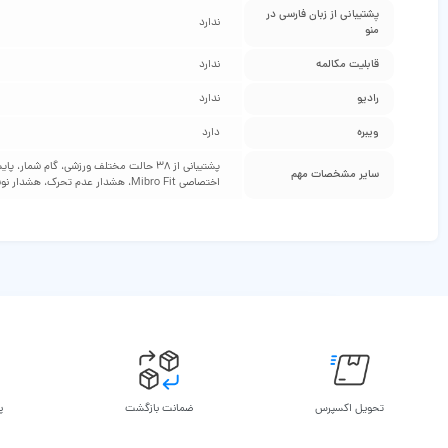
پشتیبانی از زبان فارسی در
ندارد
منو
قابلیت مکالمه
ندارد
رادیو
ندارد
ویبره
دارد
پشتیبانی از 38 حالت مختلف ورزشی، گا
سایر مشخصات مهم
اختصاصی Mibro Fit، هشدار عدم تحرک، هشدار نوشیدن آب، ماشین حساب، دارای داک شارژر مگنتی
تحویل اکسپرس
ضمانت بازگشت
پ