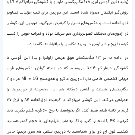
(واید) این گوشی لنزی 108 مگاپیکسلی دارد و با گشودگی دیافراگم f/1.7 و
لرزش‌گیر اپتیکال همراه شده است. این دوربین برای ثبت جزئیات تصاویر
فوق‌العاده است و عکس‌های بسیار با کیفیتی می‌گیرد. دوربین این گوشی
در آزمون‌های مختلف تصویربرداری هم سربلند بوده و نمرات خوبی را کسب
کرده تا پرچم شیائومی در زمینه عکاسی را برافراشته نگاه دارد.
در ادامه به لنز 13 مگاپیکسلی فوق عریض (اولترا واید) این گوشی با
گشودگی دیافراگم f/2.4 می‌رسیم که در زمینه گرفتن عکس‌های فوق
عریض تخصص خاصی دارد! دوربین ماکرو و عمق‌سنج Mi 10 5G هر دو 2
مگاپیکسلی هستند و فلشی دوگانه هم این مجموعه از دوربین‌ها را
همراهی می‌کند. این گوشی می‌تواند با کیفیت فوق‌العاده 8K و نرخ 30
فریم بر ثانیه فیلم ضبط کند. اگر بخواهید با نرخ 60 فریم فیلم بگیرید باید
کیفیت 4K را انتخاب کنید و اگر به دنبال فیلم‌هایی با حجم کمتر هستید
کیفیت فول اچ دی برای شماست. به دوربین سلفی هم سری بزنیم؛ جایی