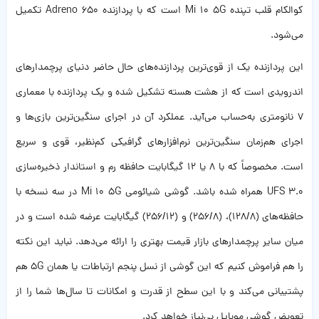
کوالکام قلب تپنده Mi 10 5G است که با پردازنده Adreno 650 تکمیل
می‌شود.
این پردازنده یک از قوی‌ترین پردازنده‌های حال حاضر دنیای پرچمدارهای
اندرویدی است که از هشت هسته تشکیل شده و یک پردازنده با معماری
7 نانومتری به‌حساب می‌آید. عملکرد آن در اجرای سنگین‌ترین بازی‌ها و
اجرای هم‌زمان سنگین‌ترین نرم‌افزارهای گرافیکی کم‌نظیر، قوی و سریع
است. مخصوصاً که با 8 یا 12 گیگابایت حافظه رم و استاندار ذخیره‌سازی
UFS 3.0 همراه شده باشد. گوشی شیائومی Mi 10 5G در سه نسخه با
حافظه‌های (128/8)، (256/8) و (256/12) گیگابایت عرضه شده است و در
میان سایر پرچمدارهای بازار قیمت بهتری را ارائه می‌دهد. نباید این نکته
را هم فراموش کنیم که این گوشی از نسل پنجم ارتباطات یا همان 5G هم
پشتیبانی می‌کند و با این سطح از قدرت و امکانات تا سال‌ها شما را از
تعویض گوشی موبایل بی‌نیاز خواهد کرد.