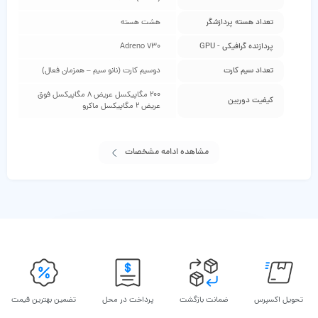
تعداد هسته پردازشگر
هشت هسته
پردازنده گرافیکی - GPU
Adreno 730
تعداد سیم کارت
دوسیم کارت (نانو سیم – همزمان فعال)
200 مگاپیکسل عریض 8 مگاپیکسل فوق
کیفیت دوربین
عریض 2 مگاپیکسل ماکرو
مشاهده ادامه مشخصات
تحویل اکسپرس
ضمانت بازگشت
پرداخت در محل
تضمین بهترین قیمت