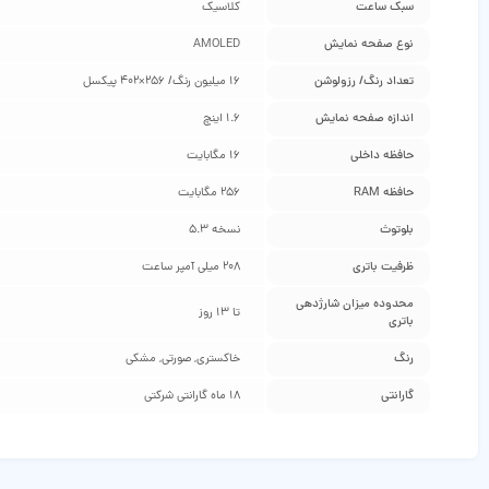
سبک ساعت
کلاسیک
نوع صفحه نمایش
AMOLED
تعداد رنگ/ رزولوشن
16 میلیون رنگ/ 256×402 پیکسل
اندازه صفحه نمایش
1.6 اینچ
حافظه داخلی
16 مگابایت
حافظه RAM
۲۵۶ مگابایت
بلوتوث
نسخه 5.3
ظرفیت باتری
208 میلی‌ آمپر ساعت
محدوده میزان شارژدهی
تا 13 روز
باتری
رنگ
خاکستری, صورتی, مشکی
گارانتی
18 ماه گارانتی شرکتی