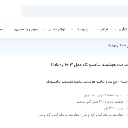
زفری
لپتاپ
پاوربانک
لوازم جانبی
صوتی و تصویری
مج
G
ساعت هوشمند سامسونگ مدل Galaxy Fit3
دسته :
مچ بند و ساعت هوشمند
,
ساعت هوشمند سامسونگ
اندازه صفحه نمایش : 1.6 اینچ
ظرفیت باتری : 200 میلی‌ آمپر ساعت
وزن : 36.1 گرم
مقاومت در برابر آب و گرد و غبار : مقاومت در برابر آب و گرد و غبار