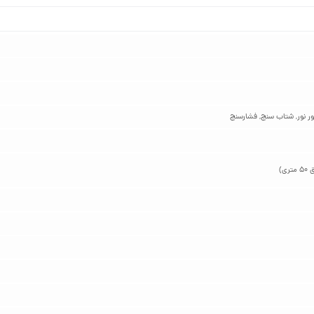
ر نور, شتاب سنج, فشارسنج