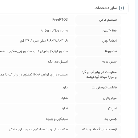
سایر مشخصات
سیستم عامل
FreeRTOS
نوع کاربری
رسمی, ورزشی, روزمره
ابعاد/ وزن
42.9×28.8×9.9 میلی متر/ 36.8 گرم
سنسورها
سنسور اپتیکال ضربان قلب, سنسور ژیروسکوپ, سنسو
جنس بدنه
استیل ضد زنگ
مقاومت در برابر آب و گرد
هست/ دارای گواهی IP68 (مقاوم در برابر آب تا عمق 50 متری)
و غبار/ درجه گواهینامه
قابلیت تعویض بند
دارد
میکروفون
ندارد
اسپیکر
ندارد
جنس بند
سیلیکون و پارچه
توضیحات رنگ بند و بدنه
بدنه مشکی و بند سیلیکون و پارچه ای مشکی