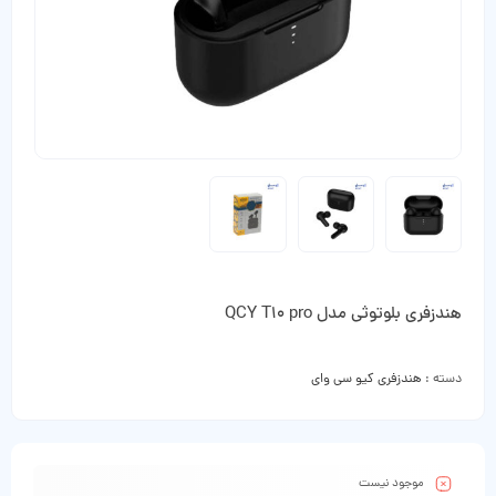
هندزفری بلوتوثی مدل QCY T10 pro
دسته :
هندزفری کیو سی وای
موجود نیست