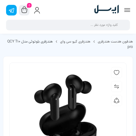
0
هدفون هدست هندزفری
هندزفری کیو سی وای
هندزفری بلوتوثی مدل QCY T10
pro