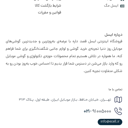
ایسل مگ
شرایط بازگشت کالا
قوانین و مقررات
درباره ایسل
فروشگاه اینترنتی ایسل قصد داره با عرضه‌ی به‌روزترین و جدیدترین گوشی‌های
موبایل روز دنیا تجربه‌ی خرید گوشی و لوازم جانبی شگفت‌انگیزی برای شما فراهم
کنه. ما همواره در تلاش هستیم تمام محصولات حوزه‌ی تکنولوژی و گوشی موبایل
رو که وارد بازار می‌شن در دسترس شما قرار بدیم تا احساس خوب به‌روز بودن رو به
شکلی متفاوت تجربه کنین.
تماس با ما
تهـــران، خیـابان حـافظ، بـازار موبـایل ایـران، طبـقه اول، پـلاک ۳۱۳
021-
91005000
info@ecell.ir