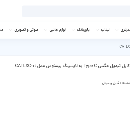
زفری
لپتاپ
پاوربانک
لوازم جانبی
صوتی و تصویری
مج
کابل تبدیل مگنتی Type C به لایتنینگ بیسئوس مدل CATLXC-01
دسته :
کابل و مبدل