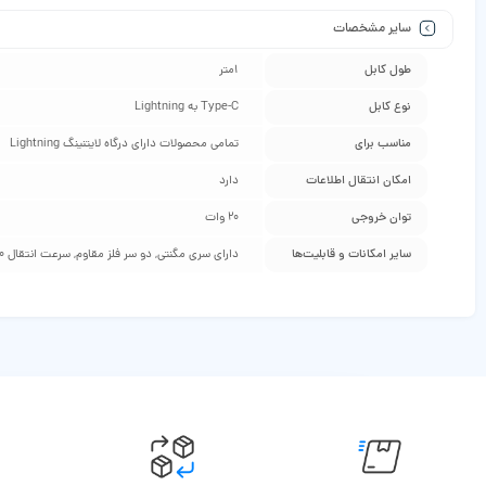
سایر مشخصات
طول کابل
1متر
نوع کابل
Type-C به Lightning
مناسب برای
تمامی محصولات دارای درگاه لایتنینگ Lightning
امکان انتقال اطلاعات
دارد
توان خروجی
20 وات
سایر امکانات و قابلیت‌ها
دارای سری مگنتی, دو سر فلز مقاوم, سرعت انتقال 480 مگابیت در ثانیه, مقاومت بالا در برابر گره خوردن ، کشش و پارگی