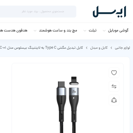
گوشی موبایل
تبلت
مچ بند و ساعت هوشمند
هدفون هدست هند
لوازم جانبی
کابل و مبدل
کابل تبدیل مگنتی Type C به لایتنینگ بیسئوس مدل CATLXC-01