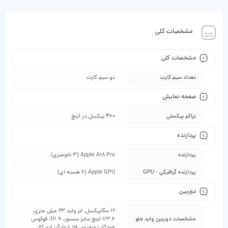
مشخصات کلی
مشخصات کلی
تعداد سیم کارت
دو سیم‌ کارت
صفحه نمایش
تراکم پیکسلی
460 پیکسل در اینچ
پردازنده
پردازنده
Apple A18 Pro (3 نانومتری)
پردازنده گرافیکی - GPU
Apple GPU (6 هسته ای)
دوربین
12 مگاپیکسل، لنز واید 23 میلی‌ متری،
مشخصات دوربین واید جلو
1/3.6 اینچ سایز سنسور، f/1.9، فوکوس
خودکار تشخیص فاز لرزشگیر اپتیکال