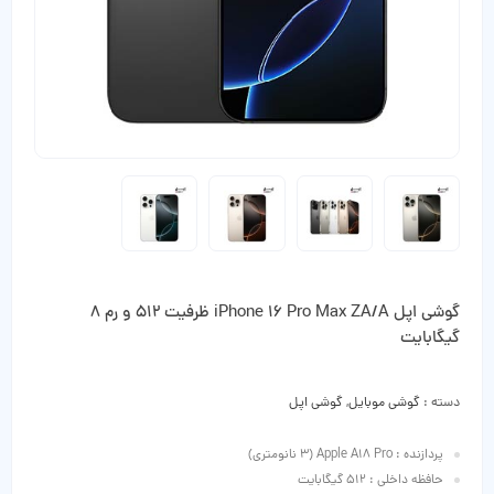
گوشی اپل iPhone 16 Pro Max ZA/A ظرفیت 512 و رم 8
گیگابایت
دسته :
گوشی موبایل
,
گوشی اپل
پردازنده : Apple A18 Pro (3 نانومتری)
حافظه داخلی : 512 گیگابایت