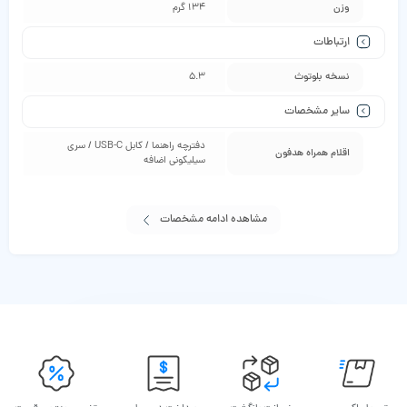
وزن
134 گرم
ارتباطات
نسخه بلوتوث
5.3
سایر مشخصات
دفترچه راهنما / کابل USB-C / سری
اقلام همراه هدفون
سیلیکونی اضافه
مشاهده ادامه مشخصات