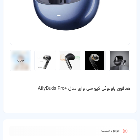
هدفون بلوتوثی کیو سی وای مدل +AilyBuds Pro
موجود نیست