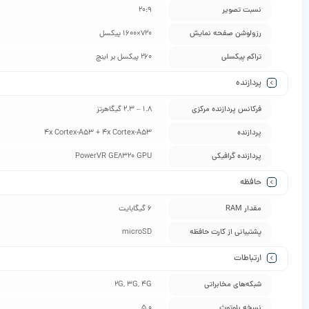
نسبت تصویر
20:9
رزولوشن صفحه نمایش
720×1600 پیکسل
تراکم پیکسلی
260 پیکسل بر اینچ
پردازنده
فرکانس پردازنده‌ مرکزی
1.8 – 2.3 گیگاهرتز
پردازنده
4x Cortex-A53 + 4x Cortex-A53
پردازنده‌ گرافیکی
PowerVR GE8320 GPU
حافظه
مقدار RAM
6 گیگابایت
پشتیبانی از کارت حافظه
microSD
ارتباطات
شبکه‌های مخابراتی
2G, 3G, 4G
نسخه بلوتوث
5.0