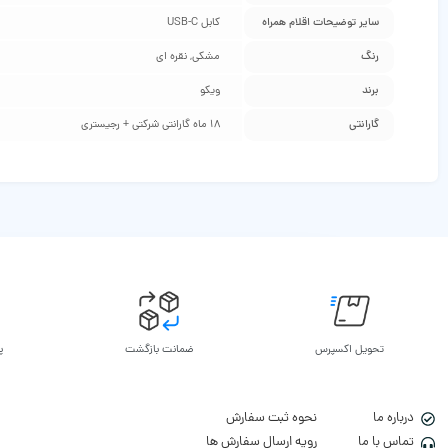
سایر توضیحات اقلام همراه
کابل USB-C
رنگ
مشکی, نقره ای
برند
ویکو
گارانتی
18 ماه گارانتی شرکتی + رجیستری
تحویل اکسپرس
ضمانت بازگشت
پ
درباره ما
نحوه ثبت سفارش
تماس با ما
رویه ارسال سفارش ها