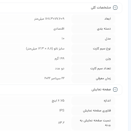
مشخصات کلی
ابعاد
9×77.6×168.3 میلی‌متر
دسته ‌بندی
اقتصادی
مدل
10
نوع سیم کارت
سایز نانو (8.8 × 12.3 میلی‌متر)
وزن
199 گرم
تعداد سیم کارت
دو عدد
زمان معرفی
22 سپتامبر 2022
صفحه نمایش
اندازه
6.75 اینچ
فناوری صفحه‌ نمایش
IPS
نسبت صفحه‌ نمایش به
84.2
بدنه