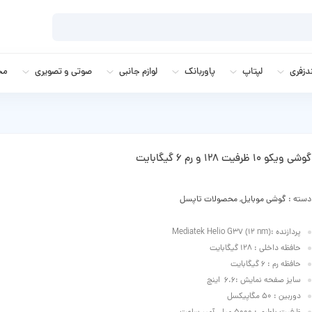
زفری
لپتاپ
پاوربانک
لوازم جانبی
صوتی و تصویری
مج
گوشی ویکو 10 ظرفیت 128 و رم 6 گیگابایت
دسته :
گوشی موبایل
,
محصولات تاپسل
پردازنده :Mediatek Helio G۳۷ (۱۲ nm)
حافظه داخلی : 128 گیگابایت
حافظه رم : 6 گیگابایت
سایز صفحه نمایش :6.6 اینچ
دوربین : 50 مگاپیکسل