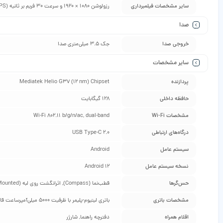
سایر مشخصات فیلمبرداری
رزولوشن 1080 × 1920 و سرعت 30 فریم بر ثانیه (1080p@30FPS) /
صدا
خروجی صدا
جک 3.5 میلی‌متری صدا
سایر مشخصات
پردازنده
Mediatek Helio G37 (12 nm) Chipset
حافظه داخلی
128 گیگابایت
مشخصات Wi-Fi
Wi-Fi 802.11 b/g/n/ac, dual-band
درگاه‌های ارتباطی
USB Type-C 2.0
سیستم عامل
Android
نسخه سیستم عامل
Android 12
حس‌گرها
قطب‌نما (Compass), اثرانگشت روی لبه (FingerPrint|Side-Mounted), شتاب‌سنج (Accelerometer), مجاورت (Proximity)
مشخصات باتری
باتری لیتیوم-پلیمر با ظرفیت ۵۰۰۰ میلی‌آمپرساعت قابلیت شارژ سریع باتری با توان ۶۸ وات (۵۰% شارژ در ۱۰ دقیقه)
اقلام همراه
دفترچه‌ راهنما, شارژر