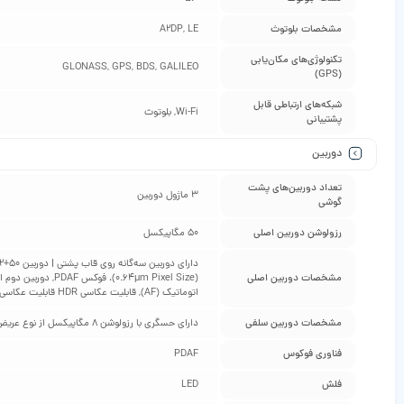
مشخصات بلوتوث
A2DP, LE
تکنولوژی‌های مکان‌یابی
GLONASS, GPS, BDS, GALILEO
(GPS)
شبکه‌های ارتباطی قابل
Wi-Fi, بلوتوث
پشتیبانی
دوربین
تعداد دوربین‌های پشت
3 ماژول دوربین
گوشی
رزولوشن دوربین اصلی
50 مگاپیکسل
مشخصات دوربین اصلی
اتوماتیک (AF), قابلیت عکاسی HDR قابلیت عکاسی پانوراما (Panorama)
مشخصات دوربین سلفی
دارای حسگری با رزولوشن 8 مگاپیکسل از نوع عریض (Wide)، دریچه‌ی دیافراگم f/2.0 / فیلمبرداری: رزولوشن 1080 × 1920 و سرعت 30 فریم بر ثانیه (1080p@30FPS)
فناوری فوکوس
PDAF
فلش
LED