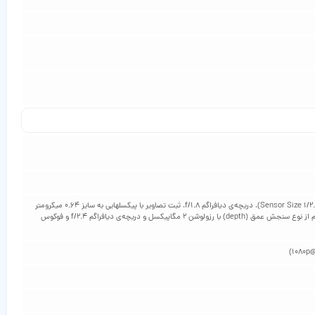
دارای دوربین سه‌گانه روی قاب پشتی | دوربین ۵۰+۲+۲ مگاپیکسل, دوربین اول از نوع عریض (Wide) با رزولوشن ۵۰ مگاپیکسل، سایز سنسور ۱/۲.۷۶ اینچ (Sensor Size ۱/۲.۷۶)، دریچه‌ی دیافراگم f/۱.۸، ثبت تصاویر با پیکسل‎هایی به سایز ۰.۶۴ میکرومتر
(۰.۶۴µm Pixel Size)، فوکس PDAF, دوربین دوم از ماکرو (macro)، با رزولوشن ۲ مگاپیکسل، دریچه‌ی دیافراگم f/۲.۴ و فوکوس اتوماتیک (AF), دوربین سوم از نوع سنجش عمق (depth) با رزولوشن ۲ مگاپیکسل و دریچه‌ی دیافراگم f/۲.۴ و فوکوس